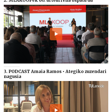
2. MLAKOOPek 60. urteurrena ospatu du
3. PODCAST Amaia Ramos • Ategiko zuzendari
nagusia