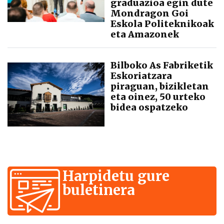
graduazioa egin dute
Mondragon Goi
Eskola Politeknikoak
eta Amazonek
Bilboko As Fabriketik
Eskoriatzara
piraguan, bizikletan
eta oinez, 50 urteko
bidea ospatzeko
Harpidetu gure
buletinera