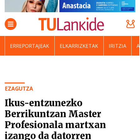
ERREPORTAJEAK
ELKARRIZKETAK
IRITZIA
EZAGUTZA
Ikus-entzunezko
Berrikuntzan Master
Profesionala martxan
izango da datorren