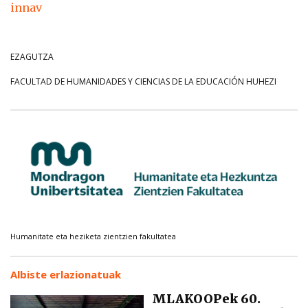
innav
EZAGUTZA
FACULTAD DE HUMANIDADES Y CIENCIAS DE LA EDUCACIÓN HUHEZI
Humanitate eta heziketa zientzien fakultatea
Albiste erlazionatuak
MLAKOOPek 60.