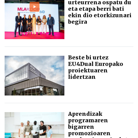
urteurrena ospatu du
eta etapa berri bati
ekin dio etorkizunari
begira
Beste bi urtez
EU4Dual Europako
proiektuaren
lidertzan
Aprendizak
programaren
bigarren
promozioaren