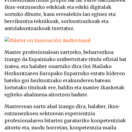
ikus-entzunezko edukiak eta eduki digitalak
sortuko dituzte, kasu errealekin lan eginez eta
berrikuntza teknikoak, sorkuntzazkoak eta
antolakuntzazkoak txertatuz.
Master profesionalean sartzeko, beharrezkoa
izango da Espainiako unibertsitate titulu ofizial bat
izatea, eta halaber onartuko dira Goi Mailako
Hezkuntzaren Europako Esparruko estatu kideren
bateko goi hezkuntzako erakunderen batean
lortutako tituluak ere, baldin eta master ikasketak
egiteko ahalmena aitortzen badute.
Masterrean sartu ahal izango dira, halaber, ikus-
entzunezkoen sektorean esperientzia
profesionalaren bitartez garaturiko konpetentziak
aitortu eta, modu horretan, konpetentzia maila