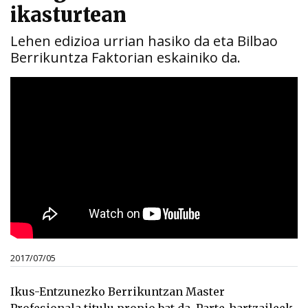
ikasturtean
Lehen edizioa urrian hasiko da eta Bilbao
Berrikuntza Faktorian eskainiko da.
2017/07/05
Ikus-Entzunezko Berrikuntzan Master
Profesionala titulu propio bat da. Parte-hartzaileek