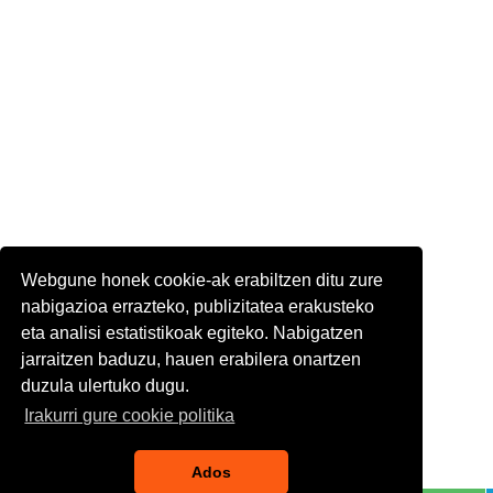
Webgune honek cookie-ak erabiltzen ditu zure
nabigazioa errazteko, publizitatea erakusteko
eta analisi estatistikoak egiteko. Nabigatzen
jarraitzen baduzu, hauen erabilera onartzen
duzula ulertuko dugu.
Irakurri gure cookie politika
Ados