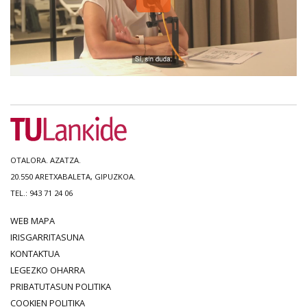
OTALORA. AZATZA.
20.550 ARETXABALETA, GIPUZKOA.
TEL.: 943 71 24 06
WEB MAPA
IRISGARRITASUNA
KONTAKTUA
LEGEZKO OHARRA
PRIBATUTASUN POLITIKA
COOKIEN POLITIKA