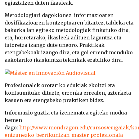
egiaztatzen duten ikasleak.
Metodologiari dagokionez, informazioaren
dosifikazioaren kontzeptuaren bitartez, taldeka eta
bakarka lan egiteko metodologiak finkatuko dira,
eta, horretarako, ikasleek adituen laguntza eta
tutoretza izango dute uneoro. Praktikak
etengabekoak izango dira, eta goi errendimenduko
askotariko ikaskuntza teknikak erabiliko dira.
Profesionalek orotariko edukiak ekoitzi eta
kontsumituko dituzte, erronka errealen, azterketa
kasuen eta etengabeko praktiken bidez.
Informazio guztia eta izenematea egiteko modua
hemen
dago:
http://www.mondragon.edu/cursos/eu/gaiak/ko
entzunezko-berrikuntzan-master-profesionala-