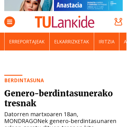
ERREPORTAJEAK
ELKARRIZKETAK
IRITZIA
BERDINTASUNA
Genero-berdintasunerako
tresnak
Datorren martxoaren 18an,
MONDRAGONek genero-berdintasunaren