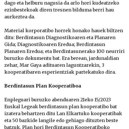
dago eta helburu nagusia da arlo hori kudeatzeko
ezinbestekoak diren tresnen bilduma berri hau
aurkeztea da.
Material korporatibo horrek honako hauek biltzen
ditu: Berdintasun Diagnostikoaren eta Planaren
Gida; Diagnostikoaren Eredua; Berdintasun
Planaren Eredua; eta Berdintasunerako 100 neurriri
buruzko dokumentu bat. Era berean, jardunaldian
zehar, Mar Gaya adituaren laguntzarekin, 3
kooperatibaren esperientziak partekatuko dira.
Berdintasun Plan Kooperatiboa
Enpleguari buruzko abenduaren 21eko 15/2023
Euskal Legeak berdintasun plan kooperatibo bat
izatera behartzen ditu Lan Elkartuko kooperatibak
eta 50 bazkide langile edo gehiago dituzten beste
batzuk. Plan hori Berdintasun Kooperatiboko