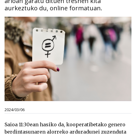
arloan garatu dituen tresnen kita
aurkeztuko du, online formatuan.
2024/03/06
Saioa 11:30ean hasiko da, kooperatibetako genero
berdintasunaren alorreko arduradunei zuzenduta