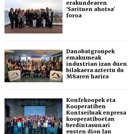
erakundearen
'Sarituen ahotsa'
foroa
Danobatgroupek
emakumeak
industrian izan duen
bilakaera aztertu du
M8aren harira
Konfekoopek eta
Kooperatiben
Kontseiluak enpresa
kooperatiboetan
berdintasunari
eusten dion lan