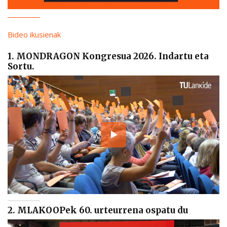
Bideo ikusienak
1. MONDRAGON Kongresua 2026. Indartu eta
Sortu.
2. MLAKOOPek 60. urteurrena ospatu du