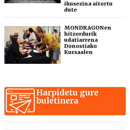
ikusezina aitortu
dute
MONDRAGONen
hitzordurik
udatiarrena
Donostiako
Kursaalen
Harpidetu gure
buletinera