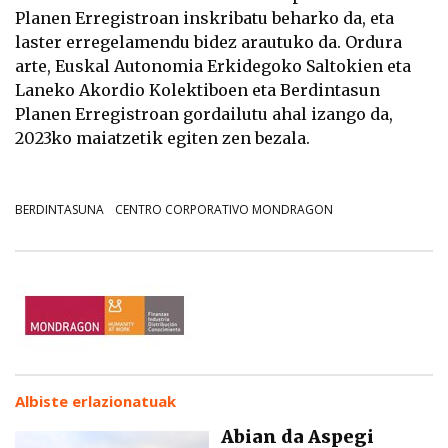
Planen Erregistroan inskribatu beharko da, eta
laster erregelamendu bidez arautuko da. Ordura
arte, Euskal Autonomia Erkidegoko Saltokien eta
Laneko Akordio Kolektiboen eta Berdintasun
Planen Erregistroan gordailutu ahal izango da,
2023ko maiatzetik egiten zen bezala.
BERDINTASUNA
CENTRO CORPORATIVO MONDRAGON
Albiste erlazionatuak
Abian da Aspegi