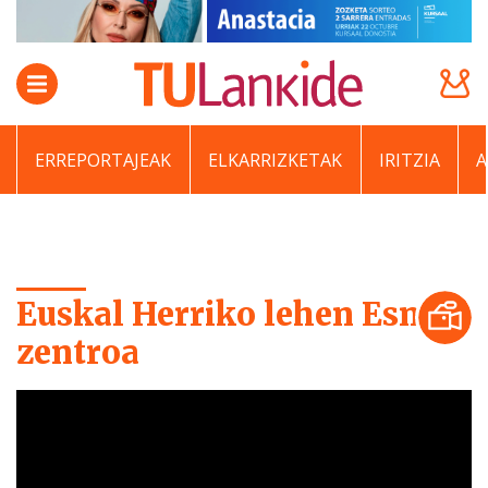
ERREPORTAJEAK
ELKARRIZKETAK
IRITZIA
Euskal Herriko lehen Esneki
zentroa