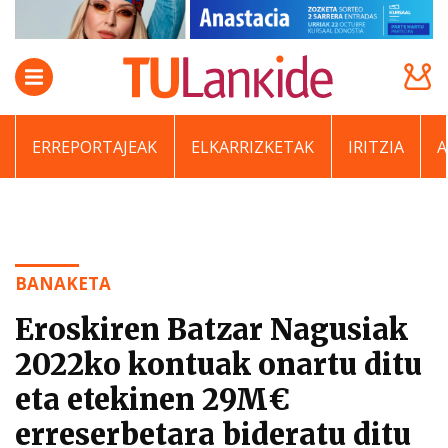
ERREPORTAJEAK
ELKARRIZKETAK
IRITZIA
BANAKETA
Eroskiren Batzar Nagusiak
2022ko kontuak onartu ditu
eta etekinen 29M€
erreserbetara bideratu ditu