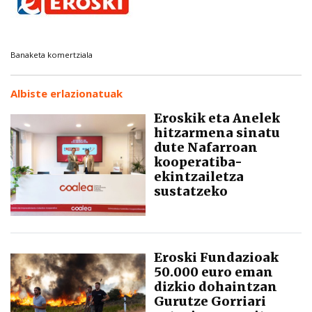
Banaketa komertziala
Albiste erlazionatuak
Eroskik eta Anelek
hitzarmena sinatu
dute Nafarroan
kooperatiba-
ekintzailetza
sustatzeko
Eroski Fundazioak
50.000 euro eman
dizkio dohaintzan
Gurutze Gorriari