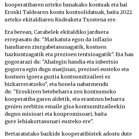
kooperatibaren urteko banakako kontuak eta bai
Eroski Taldearen kontu kontsolidatuak, baita 2022.
urteko ekitaldiaren Kudeaketa Txostena ere.
Era berean, Carabelek ekitaldiko jarduera
errepasatu du: "Markatuta egon da inflazio
handiaren ziurgabetasunagatik, kostuen
hazkuntzagatik eta prezioen tentsioagatik". Eta hau
gogorarazi du: "Ahalegin handia eta inbertsio
gogorra egin dugu marjinan, prezioei eusteko eta
kostuen igoera guztia kontsumitzaileei ez
bizkarreratzeko", eta honela nabarmendu
du: "Eroskiren betebeharra zen kontsumoko
kooperatiba garen aldetik, eta erantzun beharra
genien zerbitzu emaile gisa kontsumitzaileekin
dugun misioari eta konpromisoari, baita
gure
lehiakortasunari
eusteko ere".
Bertaratutako bazkide kooperatibistek adostu dute