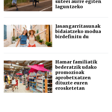
suteei aurre egiten
laguntzeko
Jasangarritasunak
bidaiatzeko modua
birdefinitu du
Hamar familiatik
bederatzik udako
promozioak
aprobetxatzen
dituzte euren
erosketetan