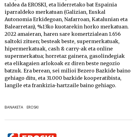
taldea da EROSKI, eta liderretako bat Espainia
iparraldeko merkatuan (Galizian, Euskal
Autonomia Erkidegoan, Nafarroan, Katalunian eta
Balearretan), %13ko kuotarekin horko merkatuan.
2022 amaieran, haren sare komertzialean 1.656
saltoki zituen; besteak beste, supermerkatuak,
hipermerkatuak, cash & carry-ak eta online
supermerkatua; horretaz gainera, gasolindegiak
eta elikagaien arlokoak ez diren beste negozio
batzuk. Era berean, sei milioi Bezero Bazkide baino
gehiago ditu, eta 31.000 bazkide kooperatibista,
langile eta frankizia-hartzaile baino gehiago.
BANAKETA
EROSKI