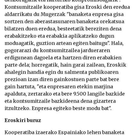
Kontsumitzaile kooperatiba gisa Eroski den eredua
aldarrikatu du Mugerzak "banaketa enpresa gisa
sortzen den aberastasunaren banaketa orekatsua
bilatzen duen eredua, besteetatik bereziten dena
erabakitzeko eta erabakia aplikatzeko dugun
moduagatik, guztion artean egiten baitugu". Hala,
gogorarazi du kontsumitzailea jardueraren
erdigunean dagoela eta hartzen diren erabakien
parte dela; horregatik, hain garai zailean, Eroskik
ahalegin handia egin du salmenta publikoaren
prezioan izan diren gainkostuen parte bat bere
gain hartuta, "eta enpresaren etekin marjina
apalduta, zertarako eta bere 9.500 langile bazkide
eta kontsumitzaile bazkideena dena gizartera
itzultzeko. Enpresa egiteko beste modu bat".
Eroskiri buruz
Kooperatiba izaerako Espainiako lehen banaketa