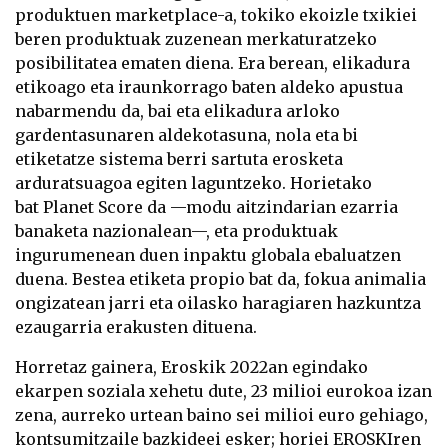
produktuen marketplace-a, tokiko ekoizle txikiei
beren produktuak zuzenean merkaturatzeko
posibilitatea ematen diena. Era berean, elikadura
etikoago eta iraunkorrago baten aldeko apustua
nabarmendu da, bai eta elikadura arloko
gardentasunaren aldekotasuna, nola eta bi
etiketatze sistema berri sartuta erosketa
arduratsuagoa egiten laguntzeko. Horietako
bat Planet Score da —modu aitzindarian ezarria
banaketa nazionalean—, eta produktuak
ingurumenean duen inpaktu globala ebaluatzen
duena. Bestea etiketa propio bat da, fokua animalia
ongizatean jarri eta oilasko haragiaren hazkuntza
ezaugarria erakusten dituena.
Horretaz gainera, Eroskik 2022an egindako
ekarpen soziala xehetu dute, 23 milioi eurokoa izan
zena, aurreko urtean baino sei milioi euro gehiago,
kontsumitzaile bazkideei esker; horiei EROSKIren