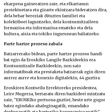
ekarpena gaineratzen zaie, eta elkartasun
proiektuetara eta gizarte ekintzara bideratzen dira,
dela behar bereziak dituzten familiei eta
kolektiboei laguntzeko, dela kontsumitzaileen
formazioa eta informazioa emateko eta dela
kultura, aisia eta tokiko ingurunean baliatzeko.
Parte hartze prozesu zabala
Batzarrerako bidean, parte hartze prozesu handi
bat egin da Eroskiko Langile Bazkideekin era
Kontsumitzaile Bazkideekin, non saio
informatiboak eta prestaketa batzarrak egin diren
aurrez aurre eta konexio digitalekin,
44 guztira.
Eroskiren Kontseilu Errektoreko presidentea,
Leire Mugerza, bertaratu diren bazkideei mintzatu
zaie, "EROSKIko pertsona guztiei, beste urte gogor
batez egindako ahaleginagatik, emandako
denboragatik eta harturiko konpromisoagatik".