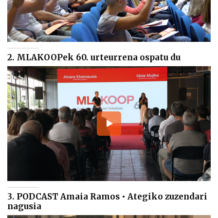
2. MLAKOOPek 60. urteurrena ospatu du
3. PODCAST Amaia Ramos • Ategiko zuzendari
nagusia