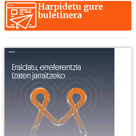
Harpidetu gure
buletinera