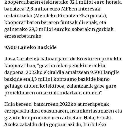
kooperatibaren etekinetako 32,1 milioi euro honela
banatzea: 2,8 milioi euro MFEen interesak
ordaintzeko (Mendeko Finantza Ekarpenak),
kooperatibaren beraren funtsak direnak, eta
gainerako 29,3 milioi euroko soberakin garbiak
erreserbetarako.
9.500 Laneko Bazkide
Rosa Carabelek balioan jarri du Eroskiren proiektu
kooperatiboa, "guztion ekarpenekin eraikia
dagoena. 2022ko ekitaldia amaitzean 9.500 langile
bazkide eta 1,3 milioi kontsumo bazkide baino
gehiago dituen kolektiboa, zalantzarik gabe gure
proiektuaren oinarriak indartzen dituena".
Hala berean, batzarrean 2022ko aurrerapenak
errepasatu dira osasunaren, iraunkortasunaren eta
gizarte konpromisoaren arloetan. Hala, Eroski
Azoka zabaldu dela gogorarazi du, hurbileko