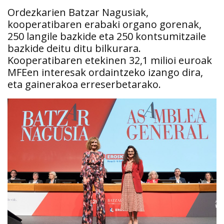
Ordezkarien Batzar Nagusiak,
kooperatibaren erabaki organo gorenak,
250 langile bazkide eta 250 kontsumitzaile
bazkide deitu ditu bilkurara.
Kooperatibaren etekinen 32,1 milioi euroak
MFEen interesak ordaintzeko izango dira,
eta gainerakoa erreserbetarako.