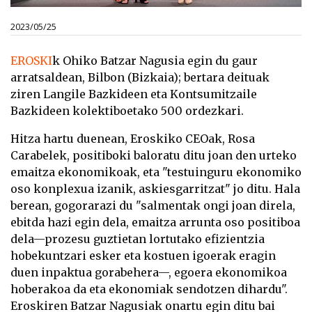
2023/05/25
EROSKI
k Ohiko Batzar Nagusia egin du gaur
arratsaldean, Bilbon (Bizkaia); bertara deituak
ziren Langile Bazkideen eta Kontsumitzaile
Bazkideen kolektiboetako 500 ordezkari.
Hitza hartu duenean, Eroskiko CEOak, Rosa
Carabelek, positiboki baloratu ditu joan den urteko
emaitza ekonomikoak,
eta "testuinguru ekonomiko
oso konplexua izanik, askiesgarritzat" jo ditu. Hala
berean, gogorarazi du "salmentak ongi joan direla,
ebitda hazi egin dela, emaitza arrunta oso positiboa
dela—prozesu guztietan lortutako efizientzia
hobekuntzari esker eta kostuen igoerak eragin
duen inpaktua gorabehera—, egoera ekonomikoa
hoberakoa da eta ekonomiak sendotzen dihardu".
Eroskiren Batzar Nagusiak onartu egin ditu bai