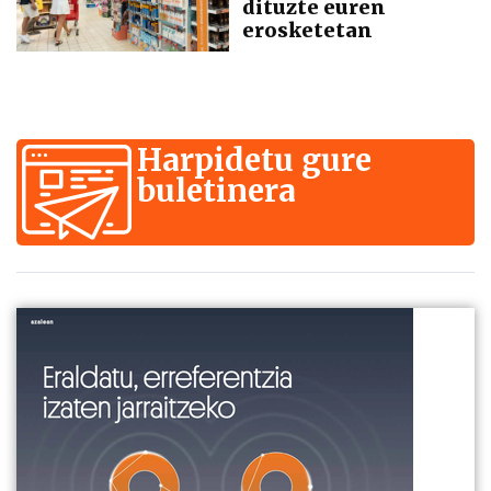
dituzte euren
erosketetan
Harpidetu gure
buletinera