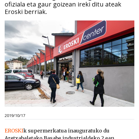
ofiziala eta gaur goizean ireki ditu ateak
Eroski berriak.
2019/10/17
EROSKI
k supermerkatua inauguratuko du
Aretxabaletako Basabe industrialdeko 2.ean,