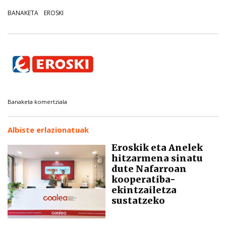
BANAKETA
EROSKI
Banaketa komertziala
Albiste erlazionatuak
Eroskik eta Anelek
hitzarmena sinatu
dute Nafarroan
kooperatiba-
ekintzailetza
sustatzeko