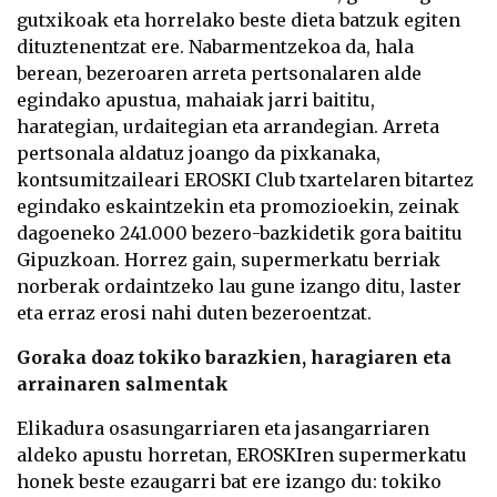
gutxikoak eta horrelako beste dieta batzuk egiten
dituztenentzat ere. Nabarmentzekoa da, hala
berean, bezeroaren arreta pertsonalaren alde
egindako apustua, mahaiak jarri baititu,
harategian, urdaitegian eta arrandegian. Arreta
pertsonala aldatuz joango da pixkanaka,
kontsumitzaileari EROSKI Club txartelaren bitartez
egindako eskaintzekin eta promozioekin, zeinak
dagoeneko 241.000 bezero-bazkidetik gora baititu
Gipuzkoan. Horrez gain, supermerkatu berriak
norberak ordaintzeko lau gune izango ditu, laster
eta erraz erosi nahi duten bezeroentzat.
Goraka doaz tokiko barazkien, haragiaren eta
arrainaren salmentak
Elikadura osasungarriaren eta jasangarriaren
aldeko apustu horretan, EROSKIren supermerkatu
honek beste ezaugarri bat ere izango du: tokiko