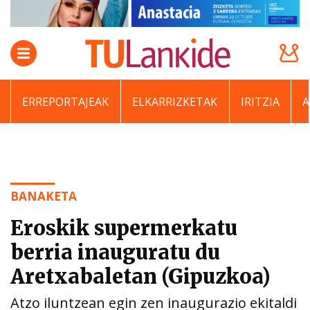
ERREPORTAJEAK
ELKARRIZKETAK
IRITZIA
BANAKETA
Eroskik supermerkatu
berria inauguratu du
Aretxabaletan (Gipuzkoa)
Atzo iluntzean egin zen inaugurazio ekitaldi