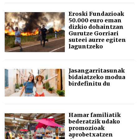
Eroski Fundazioak
50.000 euro eman
dizkio dohaintzan
Gurutze Gorriari
suteei aurre egiten
laguntzeko
Jasangarritasunak
bidaiatzeko modua
birdefinitu du
Hamar familiatik
bederatzik udako
promozioak
aprobetxatzen