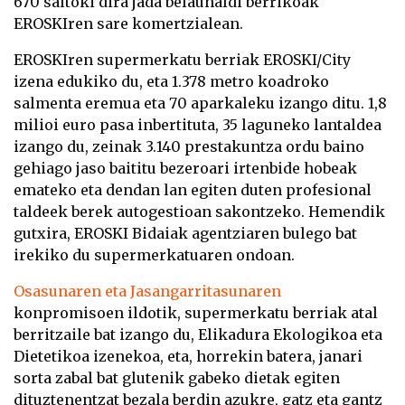
670 saltoki dira jada belaunaldi berrikoak
EROSKIren sare komertzialean.
EROSKIren supermerkatu berriak EROSKI/City
izena edukiko du, eta 1.378 metro koadroko
salmenta eremua eta 70 aparkaleku izango ditu. 1,8
milioi euro pasa inbertituta, 35 laguneko lantaldea
izango du, zeinak 3.140 prestakuntza ordu baino
gehiago jaso baititu bezeroari irtenbide hobeak
emateko eta dendan lan egiten duten profesional
taldeek berek autogestioan sakontzeko. Hemendik
gutxira, EROSKI Bidaiak agentziaren bulego bat
irekiko du supermerkatuaren ondoan.
Osasunaren eta Jasangarritasunaren
konpromisoen ildotik, supermerkatu berriak atal
berritzaile bat izango du, Elikadura Ekologikoa eta
Dietetikoa izenekoa, eta, horrekin batera, janari
sorta zabal bat glutenik gabeko dietak egiten
dituztenentzat bezala berdin azukre, gatz eta gantz