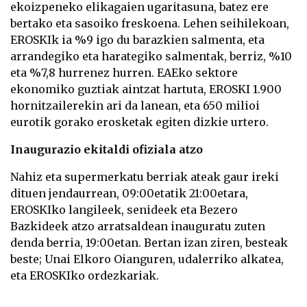
ekoizpeneko elikagaien ugaritasuna, batez ere
bertako eta sasoiko freskoena. Lehen seihilekoan,
EROSKIk ia %9 igo du barazkien salmenta, eta
arrandegiko eta harategiko salmentak, berriz, %10
eta %7,8 hurrenez hurren. EAEko sektore
ekonomiko guztiak aintzat hartuta, EROSKI 1.900
hornitzailerekin ari da lanean, eta 650 milioi
eurotik gorako erosketak egiten dizkie urtero.
Inaugurazio ekitaldi ofiziala atzo
Nahiz eta supermerkatu berriak ateak gaur ireki
dituen jendaurrean, 09:00etatik 21:00etara,
EROSKIko langileek, senideek eta Bezero
Bazkideek atzo arratsaldean inauguratu zuten
denda berria, 19:00etan. Bertan izan ziren, besteak
beste; Unai Elkoro Oianguren, udalerriko alkatea,
eta EROSKIko ordezkariak.