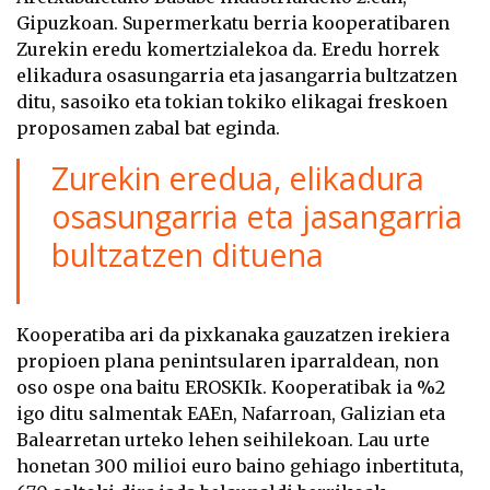
Gipuzkoan. Supermerkatu berria kooperatibaren
Zurekin eredu komertzialekoa da. Eredu horrek
elikadura osasungarria eta jasangarria bultzatzen
ditu, sasoiko eta tokian tokiko elikagai freskoen
proposamen zabal bat eginda.
Zurekin eredua, elikadura
osasungarria eta jasangarria
bultzatzen dituena
Kooperatiba ari da pixkanaka gauzatzen irekiera
propioen plana penintsularen iparraldean, non
oso ospe ona baitu EROSKIk. Kooperatibak ia %2
igo ditu salmentak EAEn, Nafarroan, Galizian eta
Balearretan urteko lehen seihilekoan. Lau urte
honetan 300 milioi euro baino gehiago inbertituta,