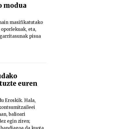
ko modua
hain masifikatutako
oporlekuak, eta,
ngarritasunak pisua
udako
tuzte euren
du Eroskik. Hala,
kontsumitzaileei
an, balioari
z egin ziren;
 handiagoa da kuota