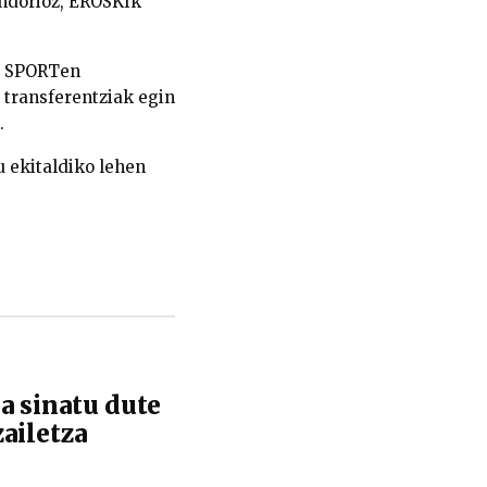
ondorioz, EROSKIk
M SPORTen
 transferentziak egin
.
u ekitaldiko lehen
a sinatu dute
ailetza