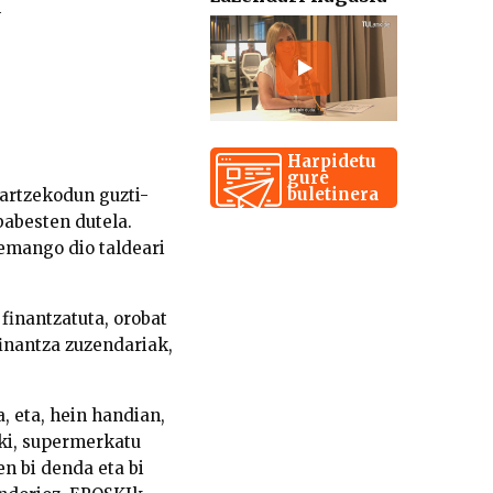
n
Harpidetu
gure
buletinera
hartzekodun guzti-
babesten dutela.
 emango dio taldeari
finantzatuta, orobat
inantza zuzendariak,
, eta, hein handian,
zki, supermerkatu
en bi denda eta bi