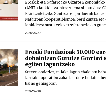
Eroskik eta Nafarroako Gizarte Ekonomiako
(ANEL) lankidetza-hitzarmena sinatu dute 
Ekintzailetzako Zentroaren jarduerak babe
Nafarroan kooperatibismoa, berrikuntza eta
lankidetza sustatzeko erreferentziazko gune
2026/07/27
Eroski Fundazioak 50.000 eur
dohaintzan Gurutze Gorriari s
egiten laguntzeko
Suteen ondorioz, milaka lagun ebakuatu behar
larrialdi operatibo zabal bat dute hedatua he
baino gehiagotan.
2026/07/30