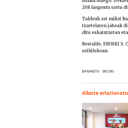
bidaia bulego. Ireki
208 lanpostu sortu d
Taldeak sei milioi 
txartelaren jabeak d
ditu eskaintzetan eta
Bestalde, EROSKI S. 
seihilekoan.
BANAKETA
EROSKI
Albiste erlazionat