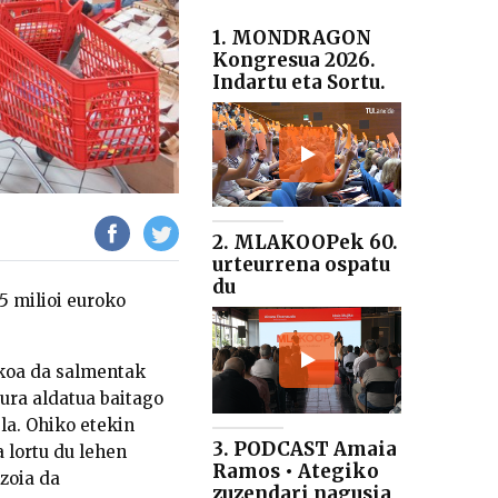
1. MONDRAGON
Kongresua 2026.
Indartu eta Sortu.
2. MLAKOOPek 60.
urteurrena ospatu
du
5 milioi euroko
ekoa da salmentak
dura aldatua baitago
la. Ohiko etekin
3. PODCAST Amaia
 lortu du lehen
Ramos • Ategiko
azoia da
zuzendari nagusia