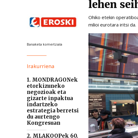
lehen sei
Ohiko etekin operatibo
milioi eurotara iritsi da.
Banaketa komertziala
Irakurriena
1. MONDRAGONek
etorkizuneko
negozioak eta
gizarte inpaktua
indartzeko
estrategia berretsi
du aurtengo
Kongresuan
2. MLAKOOPek 60.