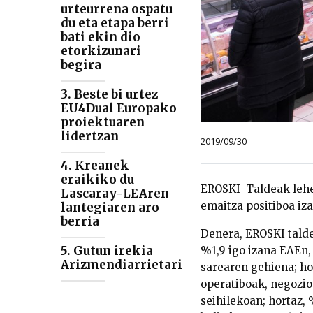
urteurrena ospatu
du eta etapa berri
bati ekin dio
etorkizunari
begira
3. Beste bi urtez
EU4Dual Europako
proiektuaren
lidertzan
2019/09/30
4. Kreanek
eraikiko du
EROSKI
Taldeak lehen
Lascaray-LEAren
emaitza positiboa iza
lantegiaren aro
berria
Denera, EROSKI talde
5. Gutun irekia
%1,9 igo izana EAEn,
Arizmendiarrietari
sarearen gehiena; ho
operatiboak, negozio
seihilekoan; hortaz,