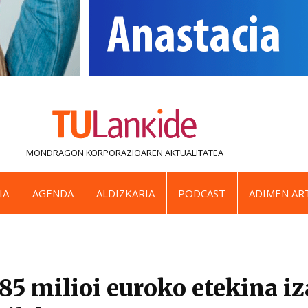
MONDRAGON KORPORAZIOAREN
AKTUALITATEA
IA
AGENDA
ALDIZKARIA
PODCAST
ADIMEN ART
5 milioi euroko etekina iz