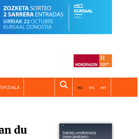
IFIZIALA
eu
es
en
an du