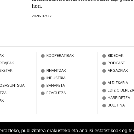
hori.
2026/07/27
AK
KOOPERATIBAK
BIDEOAK
RTAJEAK
PODCAST
ZKETAK
FINANTZAK
ARGAZKIAK
INDUSTRIA
ALDIZKARIA
A OSASUNTSUA
BANAKETA
EDIZIO BEREZI
TZA
EZAGUTZA
HARPIDETZA
AK
BULETINA
azteko, publizitatea erakusteko eta analisi estatistikoak egite