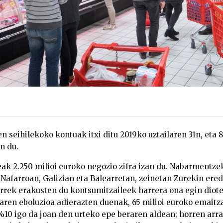
 seihilekoko kontuak itxi ditu 2019ko uztailaren 31n, eta 8
n du.
ak 2.250 milioi euroko negozio zifra izan du. Nabarmentz
 Nafarroan, Galizian eta Balearretan, zeinetan Zurekin ere
rrek erakusten du kontsumitzaileek harrera ona egin diote
aren eboluzioa adierazten duenak, 65 milioi euroko emaitza
 %10 igo da joan den urteko epe beraren aldean; horren arr