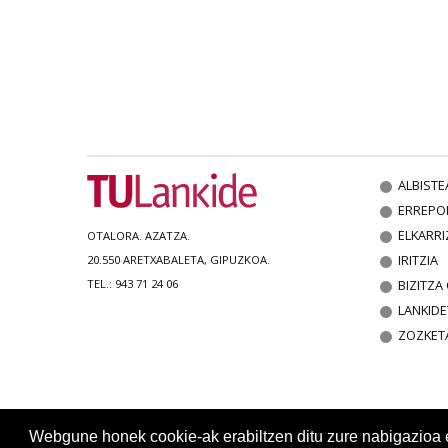
ALBISTE
ERREPO
ELKARRI
OTALORA. AZATZA.
IRITZIA
20.550 ARETXABALETA, GIPUZKOA.
BIZITZ
TEL.: 943 71 24 06
LANKIDE
ZOZKET
Webgune honek cookie-ak erabiltzen ditu zure nabigazioa err