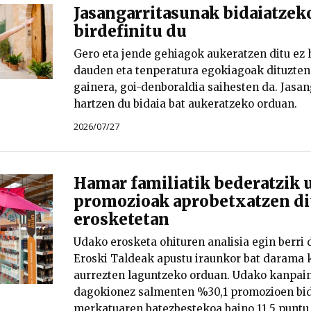
Jasangarritasunak bidaiatze
birdefinitu du
Gero eta jende gehiagok aukeratzen ditu ez 
dauden eta tenperatura egokiagoak dituzten 
gainera, goi-denboraldia saihesten da. Jasa
hartzen du bidaia bat aukeratzeko orduan.
2026/07/27
Hamar familiatik bederatzik 
promozioak aprobetxatzen di
erosketetan
Udako erosketa ohituren analisia egin berri 
Eroski Taldeak apustu iraunkor bat darama 
aurrezten laguntzeko orduan. Udako kanpain
dagokionez salmenten %30,1 promozioen bide
merkatuaren batezbestekoa baino 11,5 puntu