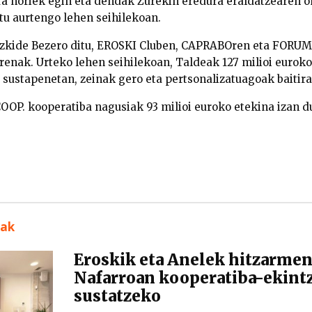
era horiek egin eta dendak Zurekin eredura eraldatzearen 
itu aurtengo lehen seihilekoan.
Bazkide Bezero ditu, EROSKI Cluben, CAPRABOren eta FORU
irenak. Urteko lehen seihilekoan, Taldeak 127 milioi euroko
 sustapenetan, zeinak gero eta pertsonalizatuagoak baitira
COOP. kooperatiba nagusiak 93 milioi euroko etekina izan d
uak
Eroskik eta Anelek hitzarmen
Nafarroan kooperatiba-ekintz
sustatzeko