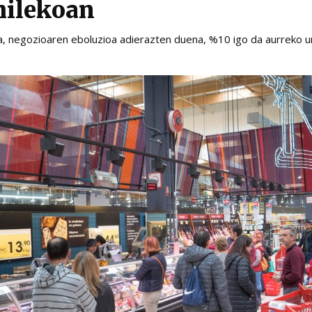
hilekoan
a, negozioaren eboluzioa adierazten duena, %10 igo da aurreko u