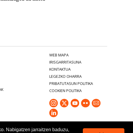
WEB MAPA
IRISGARRITASUNA
KONTAKTUA
LEGEZKO OHARRA
PRIBATUTASUN POLITIKA
AK
COOKIEN POLITIKA
ko. Nabigatzen jarraitzen baduzu,