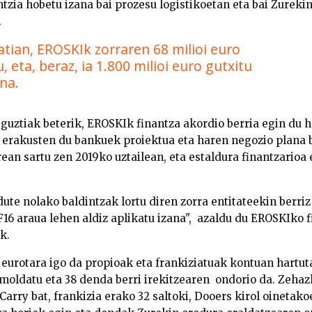
ntzia hobetu izana bai prozesu logistikoetan eta bai Zureki
.
atian, EROSKIk zorraren 68 milioi euro
, eta, beraz, ia 1.800 milioi euro gutxitu
na.
uztiak beterik, EROSKIk finantza akordio berria egin du 
k erakusten du bankuek proiektua eta haren negozio plana 
ean sartu zen 2019ko uztailean, eta estaldura finantzarioa
te nolako baldintzak lortu diren zorra entitateekin berriz 
6 araua lehen aldiz aplikatu izana",
azaldu du EROSKIko f
k.
i eurotara igo da propioak eta frankiziatuak kontuan hartuta
moldatu eta 38 denda berri irekitzearen ondorio da. Zeha
Carry bat, frankizia erako 32 saltoki, Dooers kirol oinetako