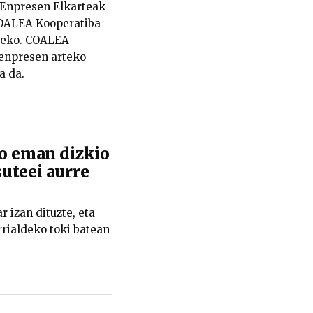
 Enpresen Elkarteak
COALEA Kooperatiba
steko. COALEA
 enpresen arteko
a da.
o eman dizkio
uteei aurre
 izan dituzte, eta
rrialdeko toki batean