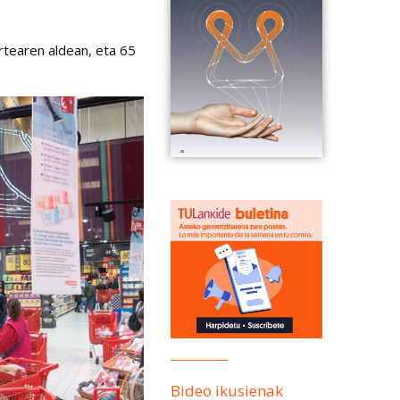
rtearen aldean, eta 65
Bideo ikusienak