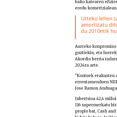
balio katearen efizie
eredu komertzialean
Urteko lehen z
amortizatu ditu
du 2010etik ho
Aurreko konpromiso g
guztiekin, eta horre
Akordio berria indarr
2024ra arte.
"Kontuek erakusten du
errentamenduen NIIF1
Jose Ramon Anduaga
Inbertsioa 42,4 milio
116 supermerkatu bir
propio bat, Cash and 