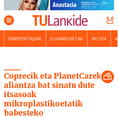
ERREPORTAJEAK
ELKARRIZKETAK
IRITZIA
Coprecik eta PlanetCarek
aliantza bat sinatu dute
itsasoak
mikroplastikoetatik
babesteko