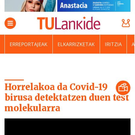
ERREPORTAJEAK
ELKARRIZKETAK
IRITZIA
Horrelakoa da Covid-19
birusa detektatzen duen test
molekularra