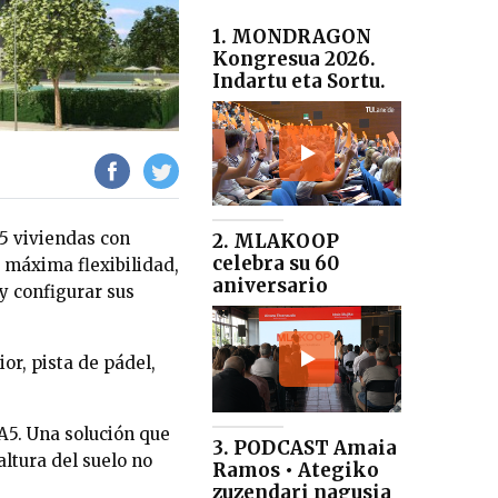
1. MONDRAGON
Kongresua 2026.
Indartu eta Sortu.
85 viviendas con
2. MLAKOOP
celebra su 60
a máxima flexibilidad,
aniversario
y configurar sus
or, pista de pádel,
A5. Una solución que
3. PODCAST Amaia
ltura del suelo no
Ramos • Ategiko
zuzendari nagusia