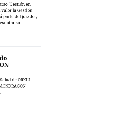
urso 'Gestión en
 valor la Gestión
 parte del jurado y
esentar su
ado
GON
 Salud de ORKLI
de MONDRAGON
.