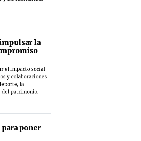
impulsar la
 compromiso
r el impacto social
ios y colaboraciones
eporte, la
n del patrimonio.
 para poner