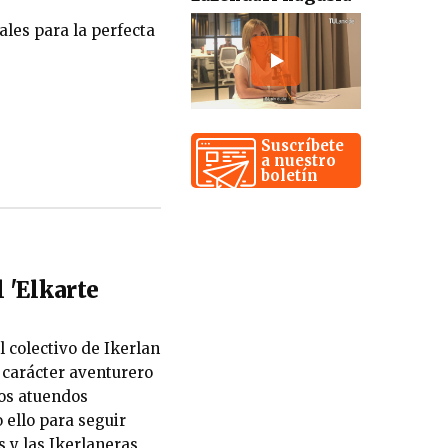
les para la perfecta
Suscríbete
a nuestro
boletín
l 'Elkarte
l colectivo de Ikerlan
l carácter aventurero
los atuendos
 ello para seguir
 y las Ikerlaneras