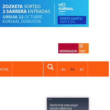
ICIAL
eu
es
en