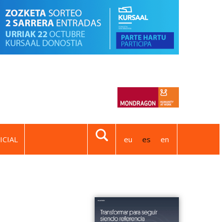
ICIAL
eu
es
en