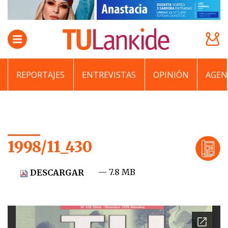
REPORTAJES
ENTREVISTAS
OPINIÓN
AGEN
1998/11_430
— 7.8 MB
DESCARGAR