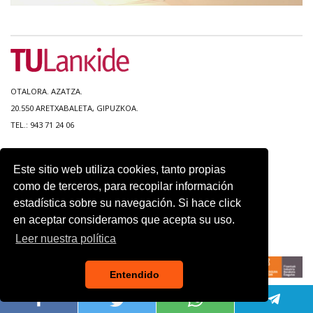
OTALORA. AZATZA.
20.550 ARETXABALETA, GIPUZKOA.
TEL.: 943 71 24 06
MAPA DEL SITIO
Este sitio web utiliza cookies, tanto propias
ACCESIBILIDAD
como de terceros, para recopilar información
CONTACTO
estadística sobre su navegación. Si hace click
AVISO LEGAL
en aceptar consideramos que acepta su uso.
POLITICA DE PRIVACIDAD
USO DE COOKIES
Leer nuestra política
Entendido