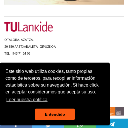
OTALORA. AZATZA.
20.550 ARETXABALETA, GIPUZKOA.
TEL.: 943 71 24 06
MAPA DEL SITIO
Este sitio web utiliza cookies, tanto propias
ACCESIBILIDAD
como de terceros, para recopilar información
CONTACTO
estadística sobre su navegación. Si hace click
AVISO LEGAL
en aceptar consideramos que acepta su uso.
POLITICA DE PRIVACIDAD
USO DE COOKIES
Leer nuestra política
Entendido