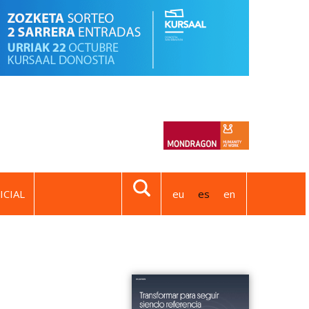
ICIAL
eu
es
en