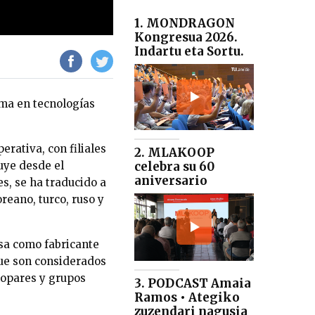
1. MONDRAGON
Kongresua 2026.
Indartu eta Sortu.
ima en tecnologías
erativa, con filiales
2. MLAKOOP
tuye desde el
celebra su 60
aniversario
s, se ha traducido a
oreano, turco, ruso y
esa como fabricante
que son considerados
rmopares y grupos
3. PODCAST Amaia
Ramos • Ategiko
zuzendari nagusia