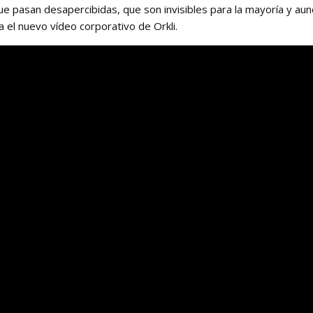
ue pasan desapercibidas, que son invisibles para la mayoría y au
a el nuevo vídeo corporativo de Orkli.