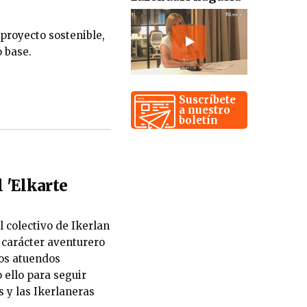
proyecto sostenible,
o base.
Suscríbete
a nuestro
boletín
l 'Elkarte
l colectivo de Ikerlan
l carácter aventurero
los atuendos
 ello para seguir
 y las Ikerlaneras