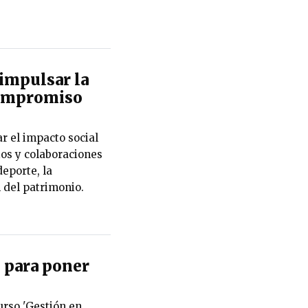
impulsar la
 compromiso
r el impacto social
ios y colaboraciones
eporte, la
n del patrimonio.
 para poner
urso 'Gestión en