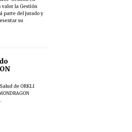
 valor la Gestión
 parte del jurado y
esentar su
ado
GON
 Salud de ORKLI
de MONDRAGON
.