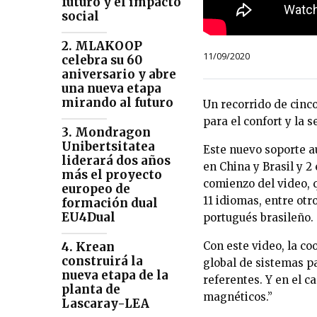
futuro y el impacto
social
2. MLAKOOP
11/09/2020
celebra su 60
aniversario y abre
una nueva etapa
mirando al futuro
Un recorrido de cinc
para el confort y la 
3. Mondragon
Unibertsitatea
Este nuevo soporte au
liderará dos años
en China y Brasil y 2
más el proyecto
comienzo del video, 
europeo de
11 idiomas, entre otro
formación dual
EU4Dual
portugués brasileño.
Con este video, la c
4. Krean
construirá la
global de sistemas p
nueva etapa de la
referentes. Y en el c
planta de
magnéticos.”
Lascaray-LEA