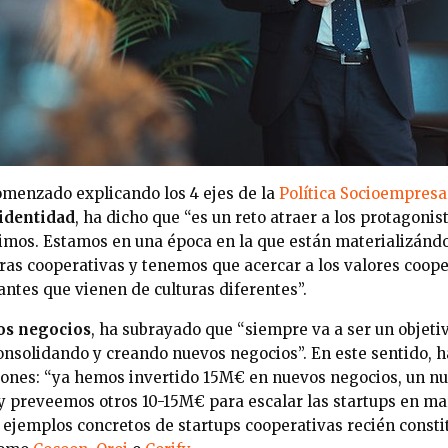
omenzado explicando los 4 ejes de la
Política Socioempresa
identidad
, ha dicho que “es un reto atraer a los protagoni
imos. Estamos en una época en la que están materializán
ras cooperativas y tenemos que acercar a los valores coope
ntes que vienen de culturas diferentes”.
os negocios
, ha subrayado que “siempre va a ser un objetiv
onsolidando y creando nuevos negocios”. En este sentido, 
siones: “ya hemos invertido 15M€ en nuevos negocios, un n
 preveemos otros 10-15M€ para escalar las startups en ma
 ejemplos concretos de startups cooperativas recién const