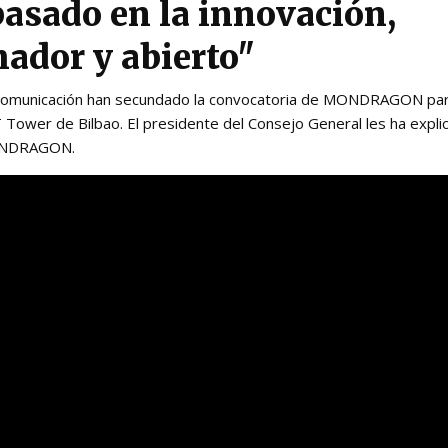
basado en la innovación,
ador y abierto"
omunicación han secundado la convocatoria de MONDRAGON par
 Tower de Bilbao. El presidente del Consejo General les ha expli
MONDRAGON.