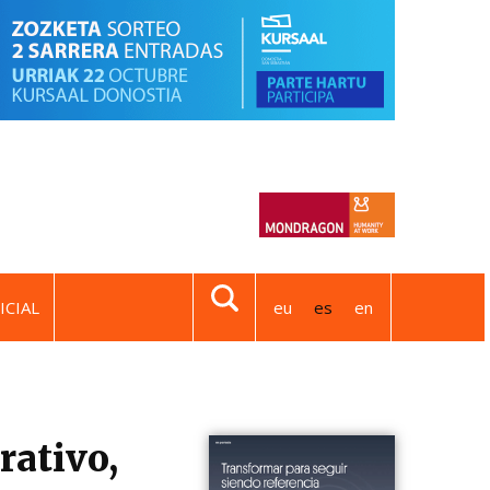
ICIAL
eu
es
en
ativo,