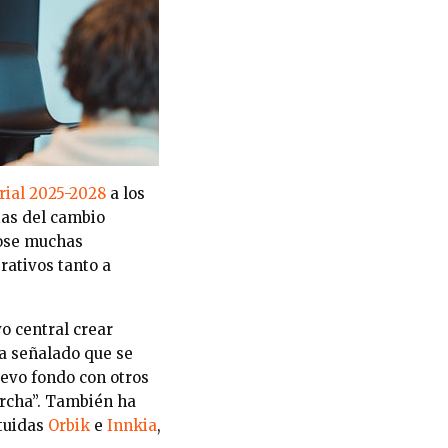
rial 2025-2028
a los
stas del cambio
dose muchas
rativos tanto a
o central crear
ha señalado que se
uevo fondo con otros
rcha”. También ha
ituidas
Orbik
e
Innkia
,