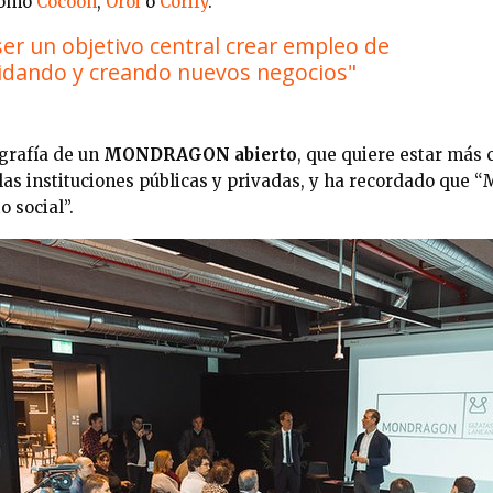
 como
Cocoon
,
Oroi
o
Corify
.
ser un objetivo central crear empleo de
lidando y creando nuevos negocios"
ografía de un
MONDRAGON abierto
, que quiere estar más 
 las instituciones públicas y privadas, y ha recordado qu
 social”.