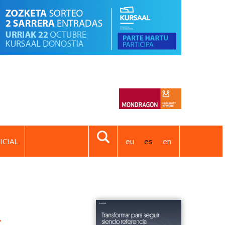
ICIAL
eu
es
en
1