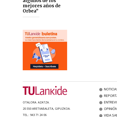
algunos de los
mejores años de
Orbea”
NOTICIA
REPORT
ENTREV
OTALORA. AZATZA.
OPINIÓ
20.550 ARETXABALETA, GIPUZKOA.
VIDA SA
TEL.: 943 71 24 06