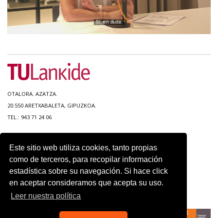
OTALORA. AZATZA.
20.550 ARETXABALETA, GIPUZKOA.
TEL.: 943 71 24 06
MAPA DEL SITIO
Este sitio web utiliza cookies, tanto propias
ACCESIBILIDAD
como de terceros, para recopilar información
CONTACTO
estadística sobre su navegación. Si hace click
AVISO LEGAL
en aceptar consideramos que acepta su uso.
POLITICA DE PRIVACIDAD
USO DE COOKIES
Leer nuestra política