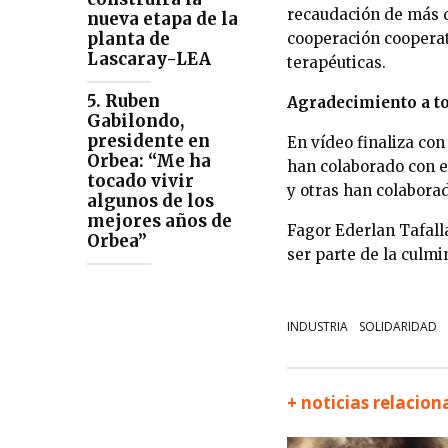
recaudación de más d
nueva etapa de la
planta de
cooperación cooperat
Lascaray-LEA
terapéuticas.
5. Ruben
Agradecimiento a to
Gabilondo,
presidente en
En vídeo finaliza co
Orbea: “Me ha
han colaborado con e
tocado vivir
y otras han colabora
algunos de los
mejores años de
Fagor Ederlan Tafalla
Orbea”
ser parte de la culmi
INDUSTRIA
SOLIDARIDAD
+ noticias relacio