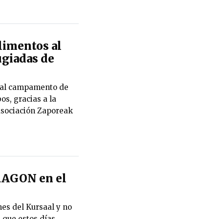
alimentos al
giadas de
s al campamento de
os, gracias a la
asociación Zaporeak
RAGON en el
es del Kursaal y no
 que estos días