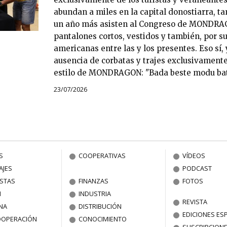
abundan a miles en la capital donostiarra, t
un año más asisten al Congreso de MONDRAG
pantalones cortos, vestidos y también, por s
americanas entre las y los presentes. Eso sí, 
ausencia de corbatas y trajes exclusivamente
estilo de MONDRAGON: "Bada beste modu bat
23/07/2026
S
COOPERATIVAS
VÍDEOS
AJES
PODCAST
ISTAS
FINANZAS
FOTOS
N
INDUSTRIA
REVISTA
NA
DISTRIBUCIÓN
EDICIONES ES
OOPERACIÓN
CONOCIMIENTO