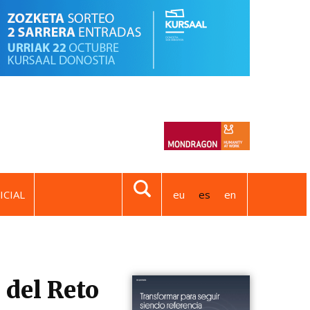
ICIAL
eu
es
en
 del Reto