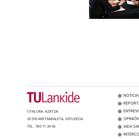
NOTICIA
REPORT
ENTREV
OTALORA. AZATZA.
OPINIÓ
20.550 ARETXABALETA, GIPUZKOA.
VIDA SA
TEL.: 943 71 24 06
INTERC