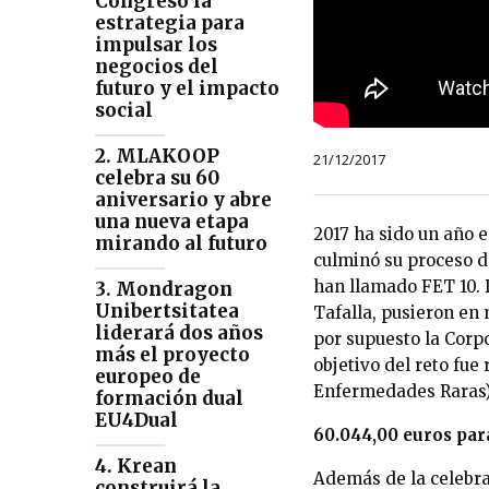
Congreso la
estrategia para
impulsar los
negocios del
futuro y el impacto
social
2. MLAKOOP
21/12/2017
celebra su 60
aniversario y abre
una nueva etapa
2017 ha sido un año 
mirando al futuro
culminó su proceso de
han llamado FET 10. 
3. Mondragon
Unibertsitatea
Tafalla, pusieron en 
liderará dos años
por supuesto la Corp
más el proyecto
objetivo del reto fu
europeo de
Enfermedades Raras
formación dual
EU4Dual
60.044,00 euros par
4. Krean
Además de la celebrac
construirá la