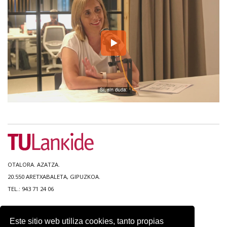
OTALORA. AZATZA.
20.550 ARETXABALETA, GIPUZKOA.
TEL.: 943 71 24 06
MAPA DEL SITIO
Este sitio web utiliza cookies, tanto propias
ACCESIBILIDAD