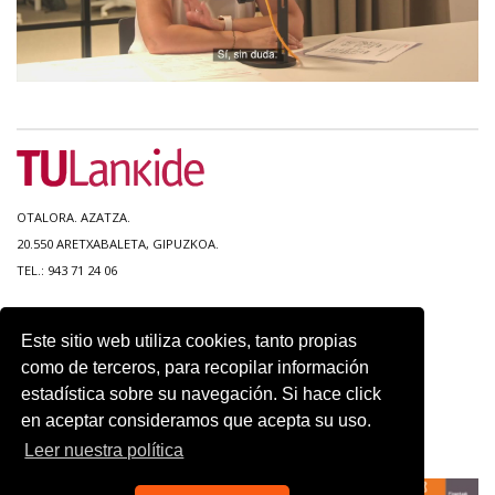
OTALORA. AZATZA.
20.550 ARETXABALETA, GIPUZKOA.
TEL.: 943 71 24 06
MAPA DEL SITIO
Este sitio web utiliza cookies, tanto propias
ACCESIBILIDAD
como de terceros, para recopilar información
CONTACTO
estadística sobre su navegación. Si hace click
AVISO LEGAL
en aceptar consideramos que acepta su uso.
POLITICA DE PRIVACIDAD
USO DE COOKIES
Leer nuestra política