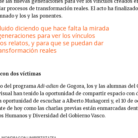
de las nuevas generaciones para ver los vínculos creados ent
ar procesos de transformación reales. El acto ha finalizad
mnado y los y las ponentes.
luido diciendo que hace falta la mirada
generaciones para ver los vínculos
los relatos, y para que se puedan dar
ansformación reales
 con dos víctimas
tro del programa
Adi-adian
de Gogora, los y las alumnas del
sual han tenido la oportunidad de compartir espacio con do
a oportunidad de escuchar a Alberto Muñagorri y, el 10 de oc
ate de hoy como las charlas previas están enmarcadas dent
os Humanos y Diversidad del Gobierno Vasco.
MONDRAGON UNIBERTSITATEA