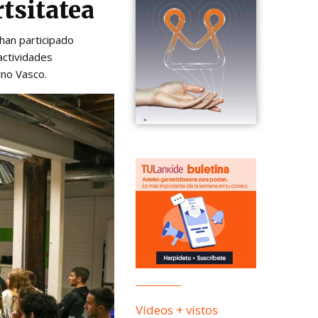
tsitatea
 han participado
actividades
rno Vasco.
Vídeos + vistos