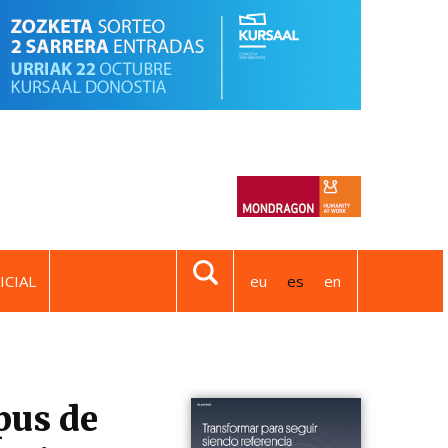
ICIAL
eu
es
en
pus de