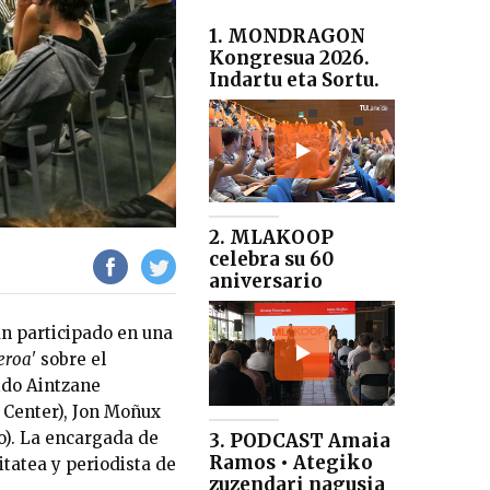
1. MONDRAGON
Kongresua 2026.
Indartu eta Sortu.
2. MLAKOOP
celebra su 60
aniversario
n participado en una
geroa'
sobre el
ido Aintzane
 Center), Jon Moñux
o). La encargada de
3. PODCAST Amaia
Ramos • Ategiko
tatea y periodista de
zuzendari nagusia