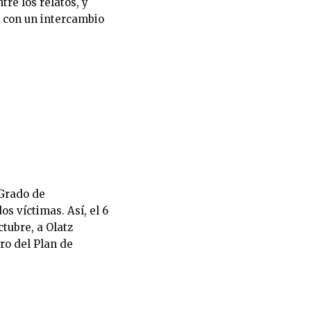
re los relatos, y
o con un intercambio
 Grado de
s víctimas. Así, el 6
tubre, a Olatz
ro del Plan de