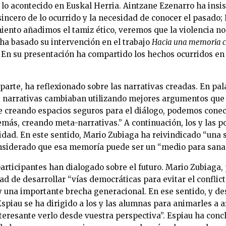
e lo acontecido en Euskal Herria. Aintzane Ezenarro ha insi
sincero de lo ocurrido y la necesidad de conocer el pasado
iento añadimos el tamiz ético, veremos que la violencia no 
 ha basado su intervención en el trabajo
Hacia una memoria 
. En su presentación ha compartido los hechos ocurridos en
parte, ha reflexionado sobre las narrativas creadas. En pal
 narrativas cambiaban utilizando mejores argumentos que 
creando espacios seguros para el diálogo, podemos conect
más, creando meta-narrativas.” A continuación, los y las p
lidad. En este sentido, Mario Zubiaga ha reivindicado “una
onsiderado que esa memoría puede ser un “medio para sanar
 participantes han dialogado sobre el futuro. Mario Zubiaga, 
d de desarrollar “vías democráticas para evitar el conflic
 una importante brecha generacional. En ese sentido, y des
spiau se ha dirigido a los y las alumnas para animarles a af
nteresante verlo desde vuestra perspectiva”. Espiau ha conc