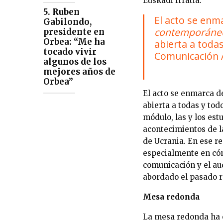
Euskadi Irratia.
5. Ruben
El acto se enm
Gabilondo,
contemporáneo 
presidente en
Orbea: “Me ha
abierta a toda
tocado vivir
Comunicación 
algunos de los
mejores años de
Orbea”
El acto se enmarca 
abierta a todas y to
módulo, las y los est
acontecimientos de l
de Ucrania. En ese re
especialmente en cóm
comunicación y el aud
abordado el pasado r
Mesa redonda
La mesa redonda ha e