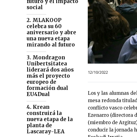
futuro y el impacto
social
2. MLAKOOP
celebra su 60
aniversario y abre
una nueva etapa
mirando al futuro
3. Mondragon
Unibertsitatea
liderará dos años
12/10/2022
más el proyecto
europeo de
formación dual
Los y las alumnas d
EU4Dual
mesa redonda titulad
4. Krean
conflicto vasco cele
construirá la
Ezenarro (directora 
nueva etapa de la
(miembro de Argituz)
planta de
conducir la jornada 
Lascaray-LEA