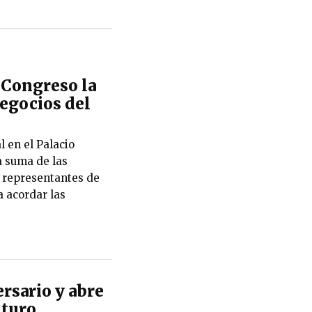
Congreso la
negocios del
en el Palacio
a suma de las
 representantes de
a acordar las
rsario y abre
uturo