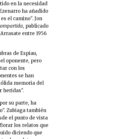
stido en la necesidad
; Ezenarro ha añadido
es el camino”. Jon
compartida
, publicado
 Arrasate entre 1956
abras de Espiau,
el oponente, pero
ar con los
onentes se han
 sólida memoria del
 heridas”.
por su parte, ha
to”. Zubiaga también
de el punto de vista
lorar los relatos que
luido diciendo que