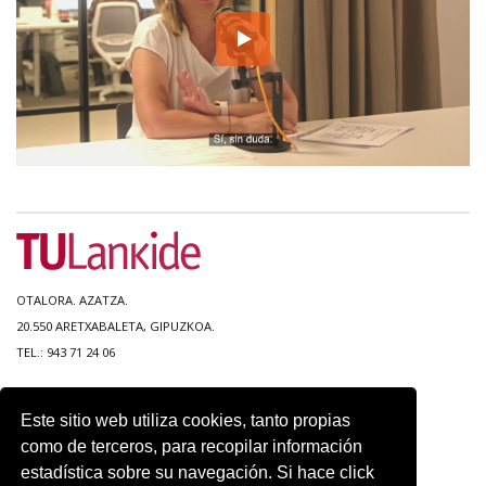
OTALORA. AZATZA.
20.550 ARETXABALETA, GIPUZKOA.
TEL.: 943 71 24 06
MAPA DEL SITIO
Este sitio web utiliza cookies, tanto propias
ACCESIBILIDAD
como de terceros, para recopilar información
CONTACTO
estadística sobre su navegación. Si hace click
AVISO LEGAL