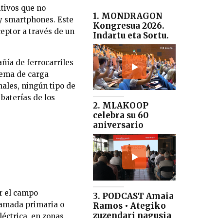
itivos que no
1. MONDRAGON
 y smartphones. Este
Kongresua 2026.
ceptor a través de un
Indartu eta Sortu.
ñía de ferrocarriles
tema de carga
nales, ningún tipo de
 baterías de los
2. MLAKOOP
celebra su 60
aniversario
r el campo
3. PODCAST Amaia
llamada primaria o
Ramos • Ategiko
zuzendari nagusia
léctrica, en zonas