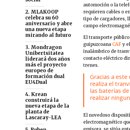
automoción o la tele
2. MLAKOOP
requieren cables o en
celebra su 60
tipo de cargadores, l
aniversario y abre
campo electromagnét
una nueva etapa
mirando al futuro
El transporte público
guipuzcoana
CAF
y e
3. Mondragon
inalámbrico de tranv
Unibertsitatea
contacto eléctrico di
liderará dos años
más el proyecto
trenes.
europeo de
Gracias a este
formación dual
EU4Dual
realiza el tran
las baterías d
4. Krean
realizar ningun
construirá la
nueva etapa de la
planta de
El novedoso disposit
Lascaray-LEA
electromagnético que
emisora, se sitúa ent
5. Ruben