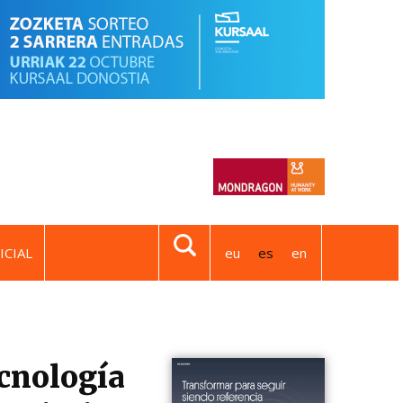
ICIAL
eu
es
en
cnología