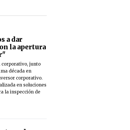
s a dar
con la apertura
r"
orporativo, junto
ltima década en
versor corporativo.
alizada en soluciones
ara la inspección de