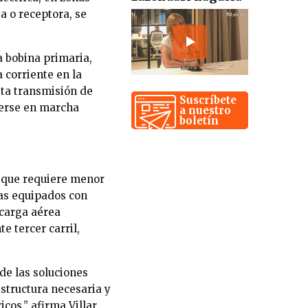
a o receptora, se
a bobina primaria,
 corriente en la
sta transmisión de
Suscríbete
nerse en marcha
a nuestro
boletín
 que requiere menor
as equipados con
carga aérea
 tercer carril,
 de las soluciones
structura necesaria y
cos.” afirma Villar.