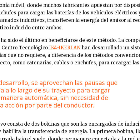
fonía móvil, donde muchos fabricantes apuestan por dispos
chufes para cargar las baterías de los vehículos eléctricos
lamados inductivos, transfieren la energía del emisor al re
ico inducido entre ambos.
 ha sido el último en beneficiarse de este método. La compa
l Centro Tecnológico
IK4-IKERLAN
han desarrollado un sis
ías que no requiere, a diferencia de los métodos convencio
recto, como catenarias, cables o enchufes, para recargar las
 desarrollo, se aprovechan las pausas que
vía a lo largo de su trayecto para cargar
e manera automática, sin necesidad de
a acción por parte del conductor.
ivo consta de dos bobinas que son las encargadas de induci
 habilita la transferencia de energía. La primera bobina, 
errada bajo el suelo, donde permanece conectada a la red e