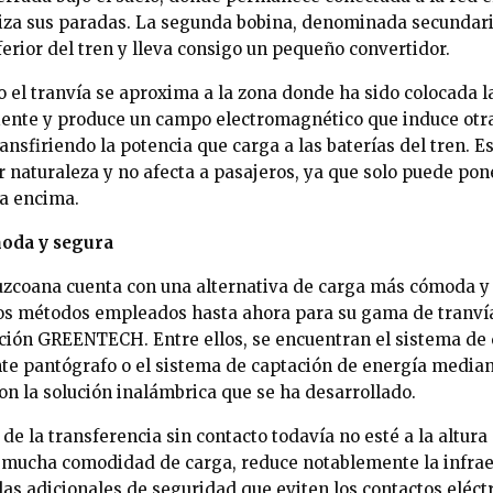
liza sus paradas. La segunda bobina, denominada secundari
nferior del tren y lleva consigo un pequeño convertidor.
 el tranvía se aproxima a la zona donde ha sido colocada l
iente y produce un campo electromagnético que induce otra
ansfiriendo la potencia que carga a las baterías del tren. E
r naturaleza y no afecta a pasajeros, ya que solo puede po
a encima.
moda y segura
uzcoana cuenta con una alternativa de carga más cómoda y
los métodos empleados hasta ahora para su gama de tranví
ión GREENTECH. Entre ellos, se encuentran el sistema de 
e pantógrafo o el sistema de captación de energía mediante
n la solución inalámbrica que se ha desarrollado.
 de la transferencia sin contacto todavía no esté a la altura
a mucha comodidad de carga, reduce notablemente la infrae
s adicionales de seguridad que eviten los contactos eléctri