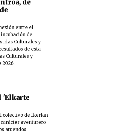
ntroa, de
 de
nexión entre el
 incubación de
trias Culturales y
 resultados de esta
as Culturales y
e 2026.
l 'Elkarte
l colectivo de Ikerlan
l carácter aventurero
los atuendos