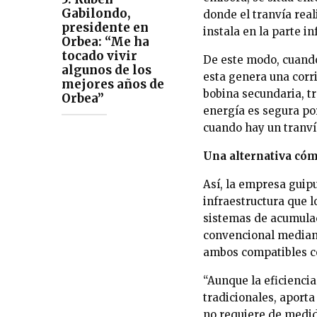
Gabilondo,
donde el tranvía rea
presidente en
instala en la parte i
Orbea: “Me ha
tocado vivir
De este modo, cuando
algunos de los
esta genera una corr
mejores años de
bobina secundaria, tr
Orbea”
energía es segura po
cuando hay un tranví
Una alternativa có
Así, la empresa guip
infraestructura que 
sistemas de acumulac
convencional mediant
ambos compatibles co
“Aunque la eficiencia
tradicionales, aport
no requiere de medida