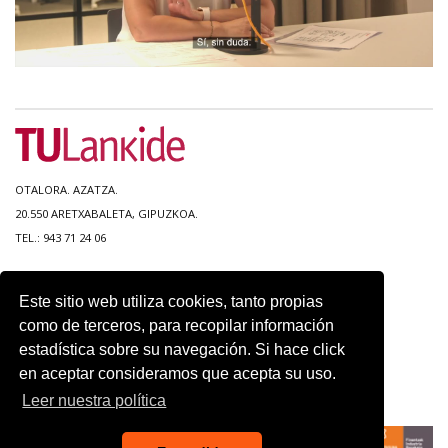
OTALORA. AZATZA.
20.550 ARETXABALETA, GIPUZKOA.
TEL.: 943 71 24 06
MAPA DEL SITIO
Este sitio web utiliza cookies, tanto propias
ACCESIBILIDAD
como de terceros, para recopilar información
CONTACTO
estadística sobre su navegación. Si hace click
AVISO LEGAL
en aceptar consideramos que acepta su uso.
POLITICA DE PRIVACIDAD
USO DE COOKIES
Leer nuestra política