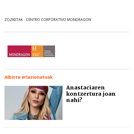
ZOZKETAK
CENTRO CORPORATIVO MONDRAGON
Albiste erlazionatuak
Anastaciaren
kontzertura joan
nahi?