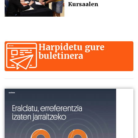
Kursaalen
Harpidetu gure
buletinera