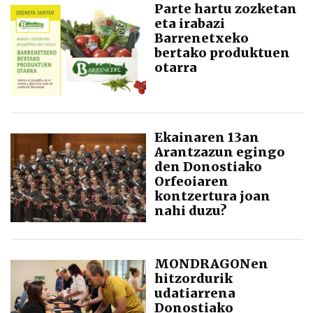
Parte hartu zozketan
eta irabazi
Barrenetxeko
bertako produktuen
otarra
Ekainaren 13an
Arantzazun egingo
den Donostiako
Orfeoiaren
kontzertura joan
nahi duzu?
MONDRAGONen
hitzordurik
udatiarrena
Donostiako