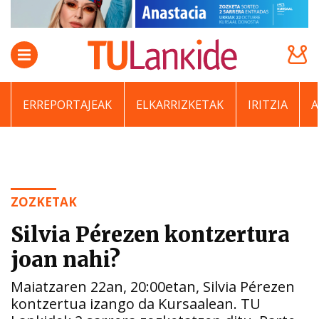
ERREPORTAJEAK
ELKARRIZKETAK
IRITZIA
ZOZKETAK
Silvia Pérezen kontzertura
joan nahi?
Maiatzaren 22an, 20:00etan, Silvia Pérezen
kontzertua izango da Kursaalean. TU