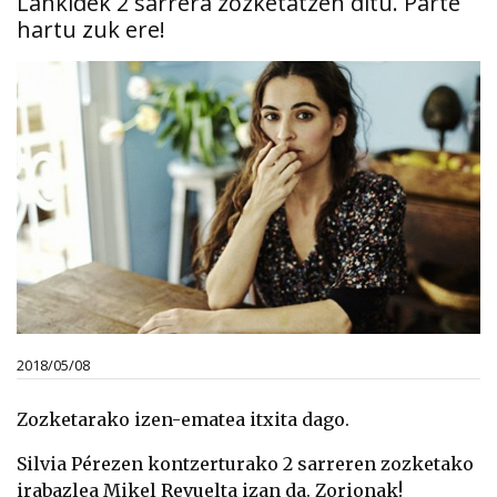
Lankidek 2 sarrera zozketatzen ditu. Parte
hartu zuk ere!
2018/05/08
Zozketarako izen-ematea itxita dago.
Silvia Pérezen kontzerturako 2 sarreren zozketako
irabazlea Mikel Revuelta izan da. Zorionak!