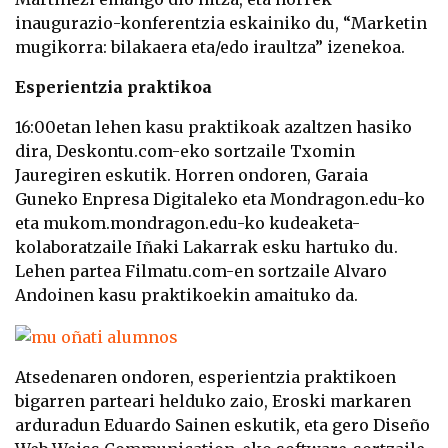
inaugurazio-konferentzia eskainiko du, “Marketin
mugikorra: bilakaera eta/edo iraultza” izenekoa.
Esperientzia praktikoa
16:00etan lehen kasu praktikoak azaltzen hasiko
dira, Deskontu.com-eko sortzaile Txomin
Jauregiren eskutik. Horren ondoren, Garaia
Guneko Enpresa Digitaleko eta Mondragon.edu-ko
eta mukom.mondragon.edu-ko kudeaketa-
kolaboratzaile Iñaki Lakarrak esku hartuko du.
Lehen partea Filmatu.com-en sortzaile Alvaro
Andoinen kasu praktikoekin amaituko da.
Atsedenaren ondoren, esperientzia praktikoen
bigarren parteari helduko zaio, Eroski markaren
arduradun Eduardo Sainen eskutik, eta gero Diseño