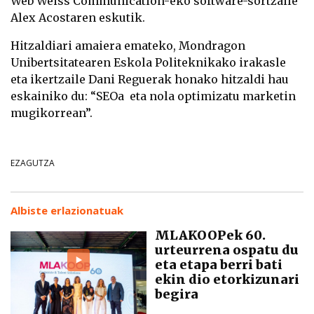
Web Weiss Communication-eko software-sortzaile
Alex Acostaren eskutik.
Hitzaldiari amaiera emateko, Mondragon
Unibertsitatearen Eskola Politeknikako irakasle
eta ikertzaile Dani Reguerak honako hitzaldi hau
eskainiko du: “SEOa eta nola optimizatu marketin
mugikorrean”.
EZAGUTZA
Albiste erlazionatuak
MLAKOOPek 60.
urteurrena ospatu du
eta etapa berri bati
ekin dio etorkizunari
begira