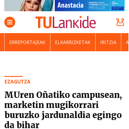
ERREPORTAJEAK
ELKARRIZKETAK
IRITZIA
EZAGUTZA
MUren Oñatiko campusean,
marketin mugikorrari
buruzko jardunaldia egingo
da bihar