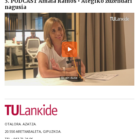
3. PODCAST Amaia Ramos • Ategiko zuzendari
nagusia
OTALORA. AZATZA.
20.550 ARETXABALETA, GIPUZKOA.
TEL.: 943 71 24 06