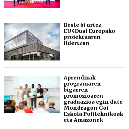
Beste bi urtez
EU4Dual Europako
proiektuaren
lidertzan
Aprendizak
programaren
bigarren
promozioaren
graduazioa egin dute
Mondragon Goi
Eskola Politeknikoak
eta Amazonek