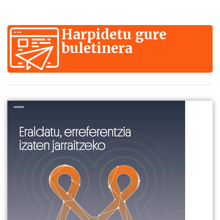
Harpidetu gure
buletinera