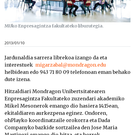
MUko Enpresagintza fakultateko liburutegia.
2013/01/10
Jardunaldia sarrera librekoa izango da eta
interestuek
migarzabal@mondragon.edu
helbidean edo 943 71 80 09 telefonoan eman behako
dute izena.
Hitzaldiari Mondragon Unibertsitatearen
Enpresagintza Fakultateko zuzendari akademiko
Mikel Mesonerok emango dio hasiera 14:15ean,
ekitaldiaren aurkezpena eginez. Ondoren,
ohPlayko koordinatzaile orokorra eta Dada
Companyko bazkide sortzailea den Jose Maria
Martinezi emango dio hitza, eta horrek