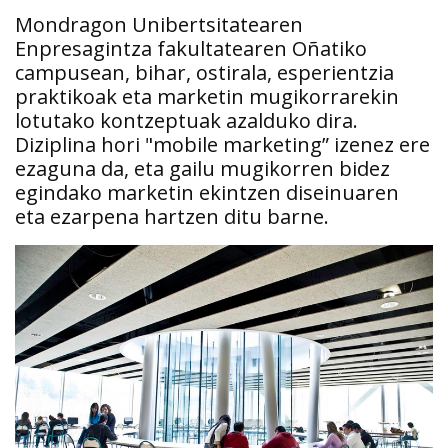
Mondragon Unibertsitatearen
Enpresagintza fakultatearen Oñatiko
campusean, bihar, ostirala, esperientzia
praktikoak eta marketin mugikorrarekin
lotutako kontzeptuak azalduko dira.
Diziplina hori "mobile marketing” izenez ere
ezaguna da, eta gailu mugikorren bidez
egindako marketin ekintzen diseinuaren
eta ezarpena hartzen ditu barne.