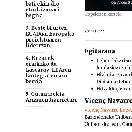
bati ekin dio
etorkizunari
Topaketen kartela.
begira
3. Beste bi urtez
2011/11/22
EU4Dual Europako
proiektuaren
lidertzan
Egitaraua
4. Kreanek
Lehendakariaren
eraikiko du
fundazioaren l
Lascaray-LEAren
Hizlariaren au
lantegiaren aro
berria
Dibisioko lehen
Hitzaldia, Vice
5. Gutun irekia
Arizmendiarrietari
Vicenç Navarr
Vicenç Navarro Lópe
Bartzelonako Unibert
Unibertsitatean. Gau