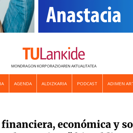
MONDRAGON KORPORAZIOAREN
AKTUALITATEA
IA
AGENDA
ALDIZKARIA
PODCAST
ADIMEN ART
 financiera, económica y so