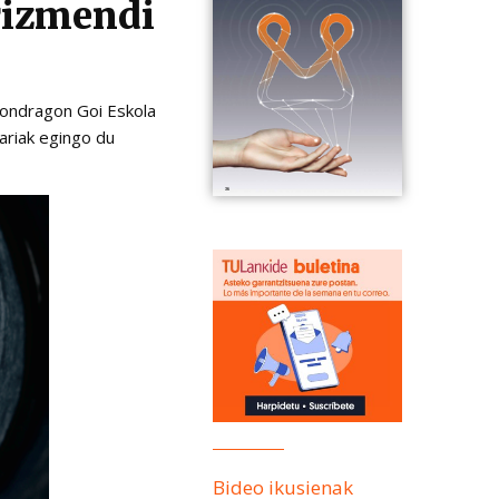
Arizmendi
ondragon Goi Eskola
lariak egingo du
Bideo ikusienak