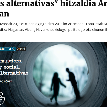
s alternativas" hitzaldia 
tan
azaroak 24, 18:30ean egingo dira 2011ko Arizmendi Topaketak M
goitza Nagusian. Vicenç Navarro soziologo, politologo eta ekonomi