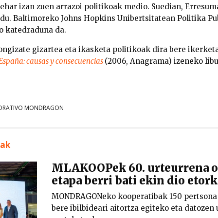
 behar izan zuen arrazoi politikoak medio. Suedian, Erresu
n du. Baltimoreko Johns Hopkins Unibertsitatean Politika P
ko katedraduna da.
ngizate gizartea eta ikasketa politikoak dira bere ikerket
 España: causas y consecuencias
(2006, Anagrama) izeneko libu
ORATIVO MONDRAGON
uak
MLAKOOPek 60. urteurrena os
etapa berri bati ekin dio etor
MONDRAGONeko kooperatibak 150 pertsona i
bere ibilbideari aitortza egiteko eta datoze