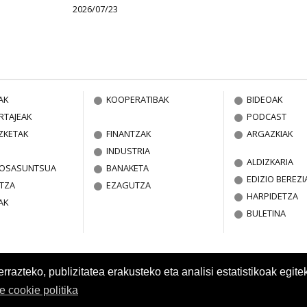
2026/07/23
AK
KOOPERATIBAK
BIDEOAK
RTAJEAK
PODCAST
ZKETAK
FINANTZAK
ARGAZKIAK
INDUSTRIA
ALDIZKARIA
A OSASUNTSUA
BANAKETA
EDIZIO BEREZI
TZA
EZAGUTZA
HARPIDETZA
AK
BULETINA
azteko, publizitatea erakusteko eta analisi estatistikoak egite
re cookie politika