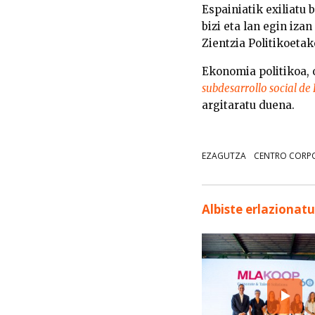
Espainiatik exiliatu
bizi eta lan egin iza
Zientzia Politikoeta
Ekonomia politikoa, o
subdesarrollo social de
argitaratu duena.
EZAGUTZA
CENTRO CORP
Albiste erlazionat