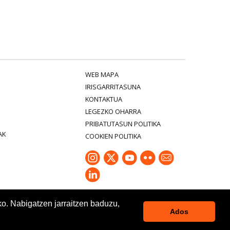
WEB MAPA
IRISGARRITASUNA
KONTAKTUA
LEGEZKO OHARRA
PRIBATUTASUN POLITIKA
AK
COOKIEN POLITIKA
ko. Nabigatzen jarraitzen baduzu,
Ados