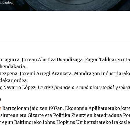
 agurra, Joxean Alustiza Usandizaga. Fagor Taldearen et
ehendakaria.
rkezpena, Joxemi Arregi Aranzeta. Mondragon Industriarak
dakariordea.
nç Navarro López:
La crisis financiera, económica y social, y soluc
o
z
Bartzelonan jaio zen 1937an. Ekonomia Aplikatuetako ka
sitatean eta Gizarte eta Politika Zientzien katedraduna P
r egun Baltimoreko Johns Hopkins Unibertsitateko irakasle