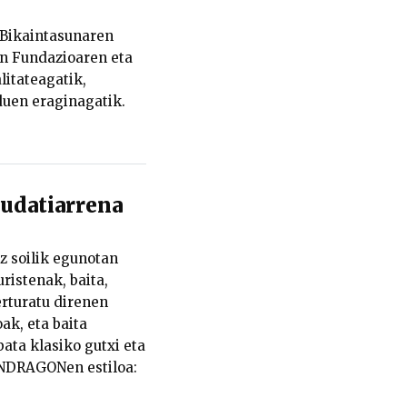
Bikaintasunaren
nn Fundazioaren eta
itateagatik,
duen eraginagatik.
datiarrena
z soilik egunotan
ristenak, baita,
turatu direnen
ak, eta baita
ata klasiko gutxi eta
ONDRAGONen estiloa: