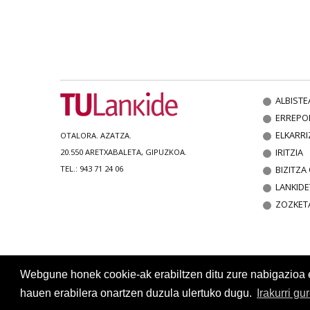
ALBISTE
ERREPO
ELKARRI
OTALORA. AZATZA.
IRITZIA
20.550 ARETXABALETA, GIPUZKOA.
BIZITZ
TEL.: 943 71 24 06
LANKIDE
ZOZKET
Webgune honek cookie-ak erabiltzen ditu zure nabigazioa err
hauen erabilera onartzen duzula ulertuko dugu.
Irakurri gu