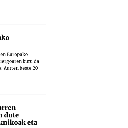
ako
ren Europako
zuergoaren buru da
k. Aurten beste 20
arren
n dute
knikoak eta