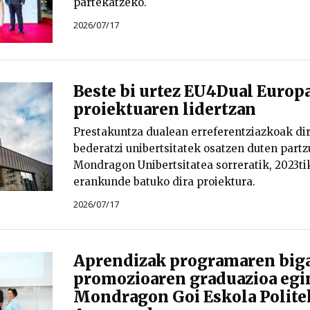
partekatzeko.
2026/07/17
Beste bi urtez EU4Dual Europ
proiektuaren lidertzan
Prestakuntza dualean erreferentziazkoak di
bederatzi unibertsitatek osatzen duten part
Mondragon Unibertsitatea sorreratik, 2023ti
erankunde batuko dira proiektura.
2026/07/17
Aprendizak programaren big
promozioaren graduazioa egi
Mondragon Goi Eskola Polite