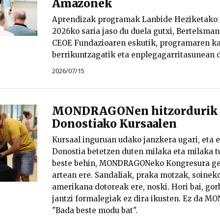
Amazonek
Aprendizak programak Lanbide Heziketako 
2026ko saria jaso du duela gutxi, Bertelsma
CEOE Fundazioaren eskutik, programaren kal
berrikuntzagatik eta enplegagarritasunean 
2026/07/15
MONDRAGONen hitzordurik u
Donostiako Kursaalen
Kursaal inguruan udako janzkera ugari, eta e
Donostia betetzen duten milaka eta milaka tu
beste behin, MONDRAGONeko Kongresura ger
artean ere. Sandaliak, praka motzak, soineko
amerikana dotoreak ere, noski. Hori bai, gorb
jantzi formalegiak ez dira ikusten. Ez da M
"Bada beste modu bat".