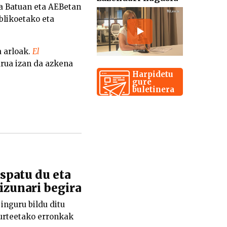
ma Batuan eta AEBetan
ublikoetako eta
a arloak.
El
rua izan da azkena
Harpidetu
gure
buletinera
patu du eta
kizunari begira
nguru bildu ditu
n urteetako erronkak