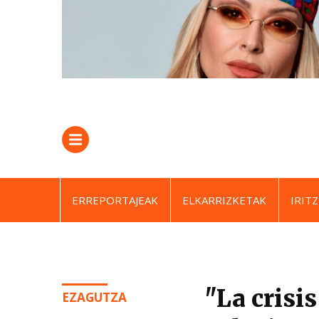
ERREPORTAJEAK
ELKARRIZKETAK
IRITZ
"La crisis
EZAGUTZA