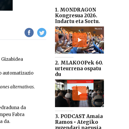
1. MONDRAGON
Kongresua 2026.
Indartu eta Sortu.
a Gizabidea
2. MLAKOOPek 60.
urteurrena ospatu
o automatizazio
du
iones
alternativas
.
tedraduna da
ompeu Fabra
3. PODCAST Amaia
a da.
Ramos • Ategiko
zuzendari nagusia