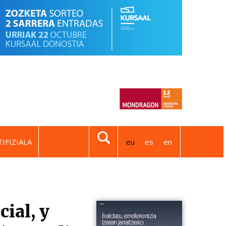
IFIZIALA
eu
es
en
cial, y