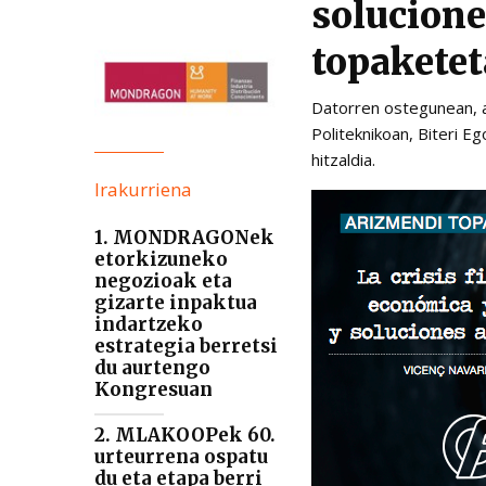
solucione
topakete
Datorren ostegunean, 
Politeknikoan, Biteri E
hitzaldia.
Irakurriena
1. MONDRAGONek
etorkizuneko
negozioak eta
gizarte inpaktua
indartzeko
estrategia berretsi
du aurtengo
Kongresuan
2. MLAKOOPek 60.
urteurrena ospatu
du eta etapa berri