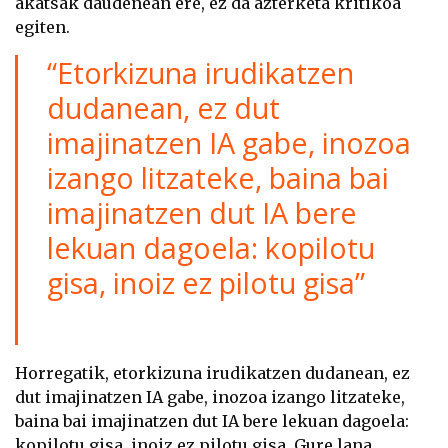
akatsak daudenean ere, ez da azterketa kritikoa
egiten.
“Etorkizuna irudikatzen
dudanean, ez dut
imajinatzen IA gabe, inozoa
izango litzateke, baina bai
imajinatzen dut IA bere
lekuan dagoela: kopilotu
gisa, inoiz ez pilotu gisa”
Horregatik, etorkizuna irudikatzen dudanean, ez
dut imajinatzen IA gabe, inozoa izango litzateke,
baina bai imajinatzen dut IA bere lekuan dagoela:
kopilotu gisa, inoiz ez pilotu gisa. Gure lana