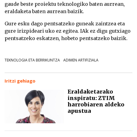
gaude beste proiektu teknologiko baten aurrean,
eraldaketa baten aurrean baizik.
Gure esku dago pentsatzeko guneak zaintzea eta
gure irizpideari uko ez egitea. IAk ez digu gutxiago
pentsatzeko eskatzen, hobeto pentsatzeko baizik.
TEKNOLOGIA ETA BERRIKUNTZA
ADIMEN ARTIFIZIALA
Iritzi gehiago
Eraldaketarako
inspiratu: ZTIM
harrobiaren aldeko
apustua