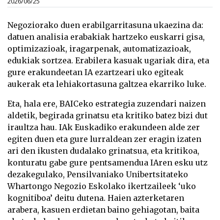
2026/06/25
Negoziorako duen erabilgarritasuna ukaezina da:
datuen analisia erabakiak hartzeko euskarri gisa,
optimizazioak, iragarpenak, automatizazioak,
edukiak sortzea. Erabilera kasuak ugariak dira, eta
gure erakundeetan IA ezartzeari uko egiteak
aukerak eta lehiakortasuna galtzea ekarriko luke.
Eta, hala ere, BAICeko estrategia zuzendari naizen
aldetik, begirada grinatsu eta kritiko batez bizi dut
iraultza hau. IAk Euskadiko erakundeen alde zer
egiten duen eta gure lurraldean zer eragin izaten
ari den ikusten dudalako grinatsua, eta kritikoa,
konturatu gabe gure pentsamendua IAren esku utz
dezakegulako, Pensilvaniako Unibertsitateko
Whartongo Negozio Eskolako ikertzaileek ‘uko
kognitiboa’ deitu dutena. Haien azterketaren
arabera, kasuen erdietan baino gehiagotan, baita