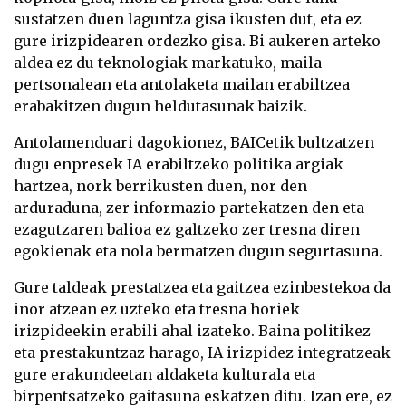
sustatzen duen laguntza gisa ikusten dut, eta ez
gure irizpidearen ordezko gisa. Bi aukeren arteko
aldea ez du teknologiak markatuko, maila
pertsonalean eta antolaketa mailan erabiltzea
erabakitzen dugun heldutasunak baizik.
Antolamenduari dagokionez, BAICetik bultzatzen
dugu enpresek IA erabiltzeko politika argiak
hartzea, nork berrikusten duen, nor den
arduraduna, zer informazio partekatzen den eta
ezagutzaren balioa ez galtzeko zer tresna diren
egokienak eta nola bermatzen dugun segurtasuna.
Gure taldeak prestatzea eta gaitzea ezinbestekoa da
inor atzean ez uzteko eta tresna horiek
irizpideekin erabili ahal izateko. Baina politikez
eta prestakuntzaz harago, IA irizpidez integratzeak
gure erakundeetan aldaketa kulturala eta
birpentsatzeko gaitasuna eskatzen ditu. Izan ere, ez