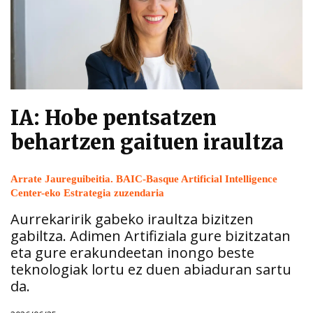
IA: Hobe pentsatzen
behartzen gaituen iraultza
Arrate Jaureguibeitia. BAIC-Basque Artificial Intelligence
Center-eko Estrategia zuzendaria
Aurrekaririk gabeko iraultza bizitzen
gabiltza. Adimen Artifiziala gure bizitzatan
eta gure erakundeetan inongo beste
teknologiak lortu ez duen abiaduran sartu
da.