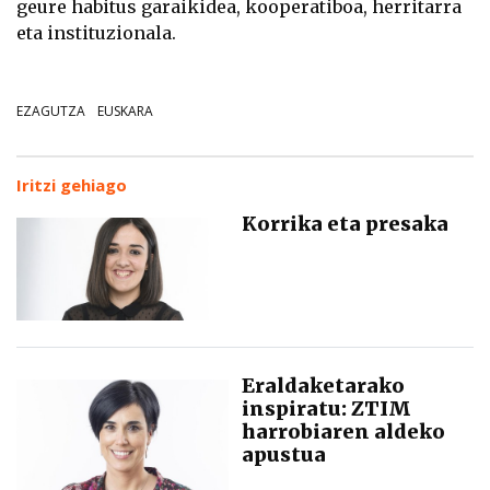
geure habitus garaikidea, kooperatiboa, herritarra
eta instituzionala.
EZAGUTZA
EUSKARA
Iritzi gehiago
Korrika eta presaka
Eraldaketarako
inspiratu: ZTIM
harrobiaren aldeko
apustua