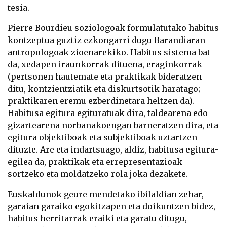
tesia.
Pierre Bourdieu soziologoak formulatutako habitus
kontzeptua guztiz ezkongarri dugu Barandiaran
antropologoak zioenarekiko. Habitus sistema bat
da, xedapen iraunkorrak dituena, eraginkorrak
(pertsonen hautemate eta praktikak bideratzen
ditu, kontzientziatik eta diskurtsotik haratago;
praktikaren eremu ezberdinetara heltzen da).
Habitusa egitura egituratuak dira, taldearena edo
gizartearena norbanakoengan barneratzen dira, eta
egitura objektiboak eta subjektiboak uztartzen
dituzte. Are eta indartsuago, aldiz, habitusa egitura-
egilea da, praktikak eta errepresentazioak
sortzeko eta moldatzeko rola joka dezakete.
Euskaldunok geure mendetako ibilaldian zehar,
garaian garaiko egokitzapen eta doikuntzen bidez,
habitus herritarrak eraiki eta garatu ditugu,