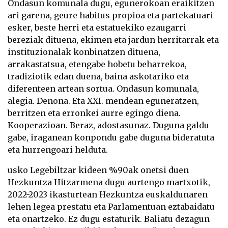
Ondasun komunala dugu, egunerokoan eraikitzen
ari garena, geure habitus propioa eta partekatuari
esker, beste herri eta estatuekiko ezaugarri
bereziak dituena, ekimen eta jardun herritarrak eta
instituzionalak konbinatzen dituena,
arrakastatsua, etengabe hobetu beharrekoa,
tradiziotik edan duena, baina askotariko eta
diferenteen artean sortua. Ondasun komunala,
alegia. Denona. Eta XXI. mendean eguneratzen,
berritzen eta erronkei aurre egingo diena.
Kooperazioan. Beraz, adostasunaz. Duguna galdu
gabe, iraganean konpondu gabe duguna bideratuta
eta hurrengoari helduta.
usko Legebiltzar kideen %90ak onetsi duen
Hezkuntza Hitzarmena dugu aurtengo martxotik,
2022-2023 ikasturtean Hezkuntza euskaldunaren
lehen legea prestatu eta Parlamentuan eztabaidatu
eta onartzeko. Ez dugu estaturik. Baliatu dezagun