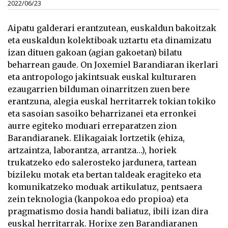
2022/06/23
Aipatu galderari erantzutean, euskaldun bakoitzak
eta euskaldun kolektiboak uztartu eta dinamizatu
izan dituen gakoan (agian gakoetan) bilatu
beharrean gaude. On Joxemiel Barandiaran ikerlari
eta antropologo jakintsuak euskal kulturaren
ezaugarrien bilduman oinarritzen zuen bere
erantzuna, alegia euskal herritarrek tokian tokiko
eta sasoian sasoiko beharrizanei eta erronkei
aurre egiteko moduari erreparatzen zion
Barandiaranek. Elikagaiak lortzetik (ehiza,
artzaintza, laborantza, arrantza…), horiek
trukatzeko edo salerosteko jardunera, tartean
bizileku motak eta bertan taldeak eragiteko eta
komunikatzeko moduak artikulatuz, pentsaera
zein teknologia (kanpokoa edo propioa) eta
pragmatismo dosia handi baliatuz, ibili izan dira
euskal herritarrak. Horixe zen Barandiaranen