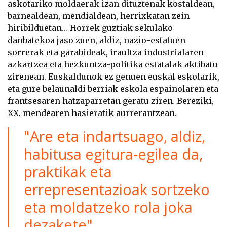
askotariko moldaerak izan dituztenak kostaldean,
barnealdean, mendialdean, herrixkatan zein
hiribilduetan… Horrek guztiak sekulako
danbatekoa jaso zuen, aldiz, nazio-estatuen
sorrerak eta garabideak, iraultza industrialaren
azkartzea eta hezkuntza-politika estatalak aktibatu
zirenean. Euskaldunok ez genuen euskal eskolarik,
eta gure belaunaldi berriak eskola espainolaren eta
frantsesaren hatzaparretan geratu ziren. Bereziki,
XX. mendearen hasieratik aurrerantzean.
"Are eta indartsuago, aldiz,
habitusa egitura-egilea da,
praktikak eta
errepresentazioak sortzeko
eta moldatzeko rola joka
dezakete".