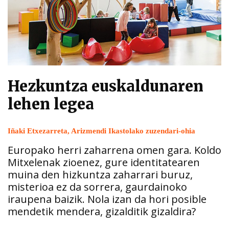
Hezkuntza euskaldunaren
lehen legea
Iñaki Etxezarreta, Arizmendi Ikastolako zuzendari-ohia
Europako herri zaharrena omen gara. Koldo
Mitxelenak zioenez, gure identitatearen
muina den hizkuntza zaharrari buruz,
misterioa ez da sorrera, gaurdainoko
iraupena baizik. Nola izan da hori posible
mendetik mendera, gizalditik gizaldira?