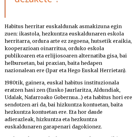
Habitus herritar euskaldunak asmakizuna egin
zuen: ikastola, hezkuntza euskaldunaren eskola
herritarra, ordura arte ez zegoena, hutsetik eraikia,
kooperazioan oinarritua, orduko eskola
publikoaren eta erlijiosoaren alternatiba gisa, bai
helburuetan, bai praxian, baita hedapen
nazionalean ere (Ipar eta Hego Euskal Herrietan).
1980tik, gainera, euskal habitus instituzionala
eratzen hasi zen (Eusko Jaurlaritza, Aldundiak,
Udalak, Nafarroako Gobernua…) eta habitus hori ere
sendotzen ari da, bai hizkuntza kontuetan, baita
hezkuntza kontuetan ere. Eta hor daude
adierazleak, hizkuntza eta hezkuntza
euskaldunaren garapenari dagokionez.