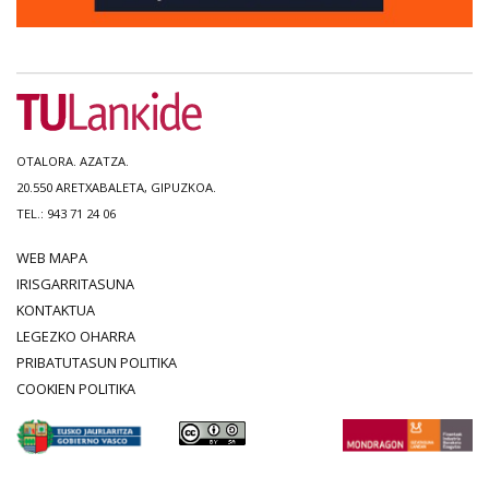
OTALORA. AZATZA.
20.550 ARETXABALETA, GIPUZKOA.
TEL.: 943 71 24 06
WEB MAPA
IRISGARRITASUNA
KONTAKTUA
LEGEZKO OHARRA
PRIBATUTASUN POLITIKA
COOKIEN POLITIKA