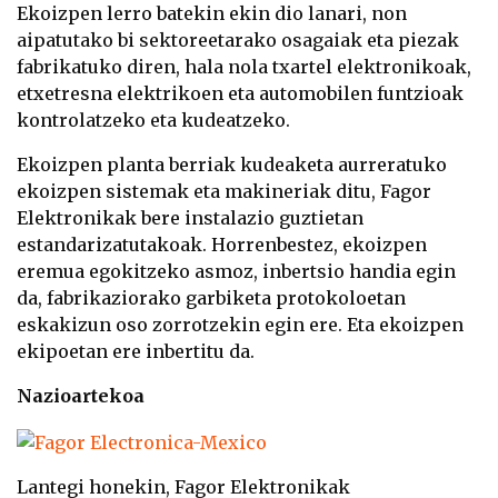
Ekoizpen lerro batekin ekin dio lanari, non
aipatutako bi sektoreetarako osagaiak eta piezak
fabrikatuko diren, hala nola txartel elektronikoak,
etxetresna elektrikoen eta automobilen funtzioak
kontrolatzeko eta kudeatzeko.
Ekoizpen planta berriak kudeaketa aurreratuko
ekoizpen sistemak eta makineriak ditu, Fagor
Elektronikak bere instalazio guztietan
estandarizatutakoak. Horrenbestez, ekoizpen
eremua egokitzeko asmoz, inbertsio handia egin
da, fabrikaziorako garbiketa protokoloetan
eskakizun oso zorrotzekin egin ere. Eta ekoizpen
ekipoetan ere inbertitu da.
Nazioartekoa
Lantegi honekin, Fagor Elektronikak