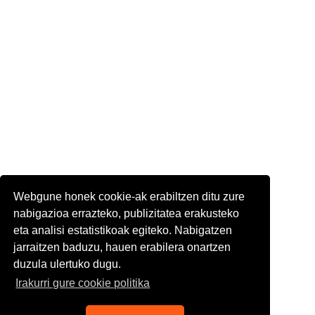
Webgune honek cookie-ak erabiltzen ditu zure
nabigazioa errazteko, publizitatea erakusteko
eta analisi estatistikoak egiteko. Nabigatzen
jarraitzen baduzu, hauen erabilera onartzen
duzula ulertuko dugu.
Irakurri gure cookie politika