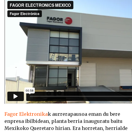
Fagor Elektronika
k aurrerapausoa eman du bere
enpresa ibilbidean, planta berria inauguratu baitu
Mexikoko Queretaro hirian. Era horretan, herrialde