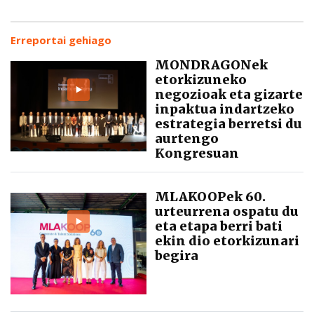
Erreportai gehiago
MONDRAGONek
etorkizuneko
negozioak eta gizarte
inpaktua indartzeko
estrategia berretsi du
aurtengo
Kongresuan
MLAKOOPek 60.
urteurrena ospatu du
eta etapa berri bati
ekin dio etorkizunari
begira