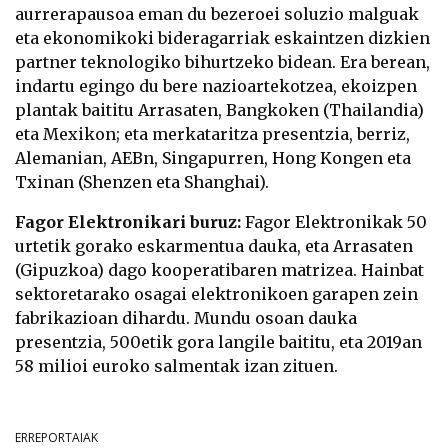
aurrerapausoa eman du bezeroei soluzio malguak
eta ekonomikoki bideragarriak eskaintzen dizkien
partner teknologiko bihurtzeko bidean. Era berean,
indartu egingo du bere nazioartekotzea, ekoizpen
plantak baititu Arrasaten, Bangkoken (Thailandia)
eta Mexikon; eta merkataritza presentzia, berriz,
Alemanian, AEBn, Singapurren, Hong Kongen eta
Txinan (Shenzen eta Shanghai).
Fagor Elektronikari buruz:
Fagor Elektronikak 50
urtetik gorako eskarmentua dauka, eta Arrasaten
(Gipuzkoa) dago kooperatibaren matrizea. Hainbat
sektoretarako osagai elektronikoen garapen zein
fabrikazioan dihardu. Mundu osoan dauka
presentzia, 500etik gora langile baititu, eta 2019an
58 milioi euroko salmentak izan zituen.
ERREPORTAIAK