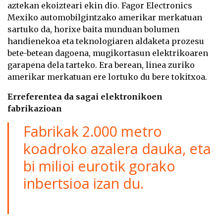
aztekan ekoizteari ekin dio. Fagor Electronics
Mexiko automobilgintzako amerikar merkatuan
sartuko da, horixe baita munduan bolumen
handienekoa eta teknologiaren aldaketa prozesu
bete-betean dagoena, mugikortasun elektrikoaren
garapena dela tarteko. Era berean, linea zuriko
amerikar merkatuan ere lortuko du bere tokitxoa.
Erreferentea da sagai elektronikoen
fabrikazioan
Fabrikak 2.000 metro
koadroko azalera dauka, eta
bi milioi eurotik gorako
inbertsioa izan du.