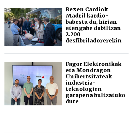
Bexen Cardiok
Madril kardio-
babestu du, hirian
etengabe dabiltzan
2.200
desfibriladorerekin
Fagor Elektronikak
eta Mondragon
Unibertsitateak
industria-
teknologien
garapena bultzatuko
dute