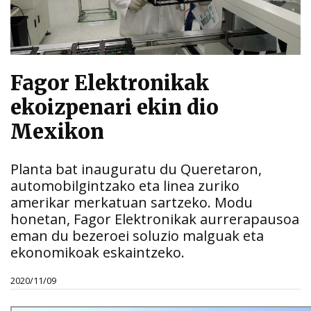
Fagor Elektronikak
ekoizpenari ekin dio
Mexikon
Planta bat inauguratu du Queretaron,
automobilgintzako eta linea zuriko
amerikar merkatuan sartzeko. Modu
honetan, Fagor Elektronikak aurrerapausoa
eman du bezeroei soluzio malguak eta
ekonomikoak eskaintzeko.
2020/11/09