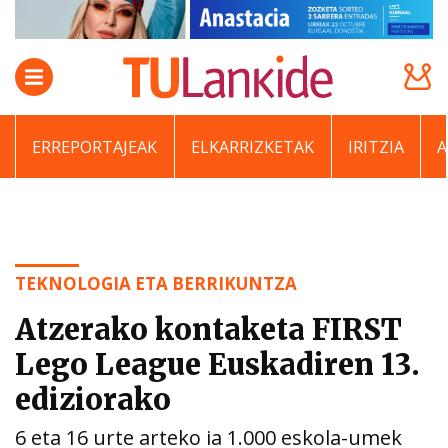
ERREPORTAJEAK
ELKARRIZKETAK
IRITZIA
TEKNOLOGIA ETA BERRIKUNTZA
Atzerako kontaketa FIRST
Lego League Euskadiren 13.
ediziorako
6 eta 16 urte arteko ia 1.000 eskola-umek