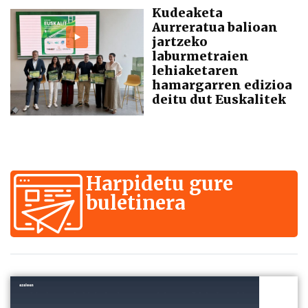
Kudeaketa
Aurreratua balioan
jartzeko
laburmetraien
lehiaketaren
hamargarren edizioa
deitu dut Euskalitek
Harpidetu gure
buletinera