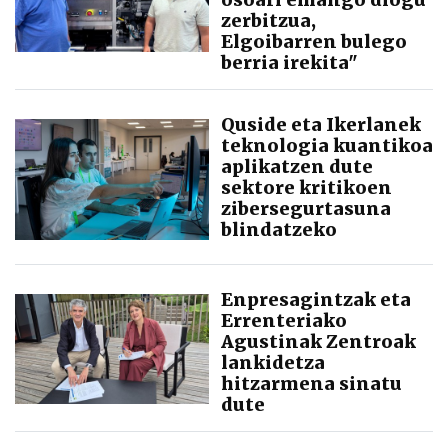
zerbitzua,
Elgoibarren bulego
berria irekita"
Quside eta Ikerlanek
teknologia kuantikoa
aplikatzen dute
sektore kritikoen
zibersegurtasuna
blindatzeko
Enpresagintzak eta
Errenteriako
Agustinak Zentroak
lankidetza
hitzarmena sinatu
dute