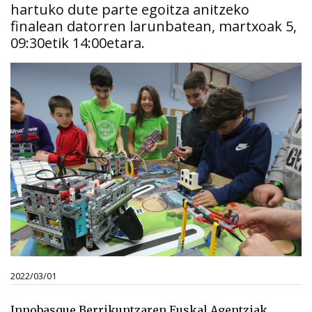
hartuko dute parte egoitza anitzeko
finalean datorren larunbatean, martxoak 5,
09:30etik 14:00etara.
2022/03/01
Innobasque Berrikuntzaren Euskal Agentziak