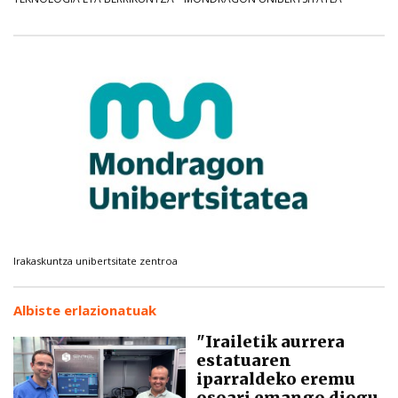
Irakaskuntza unibertsitate zentroa
Albiste erlazionatuak
"Irailetik aurrera
estatuaren
iparraldeko eremu
osoari emango diogu