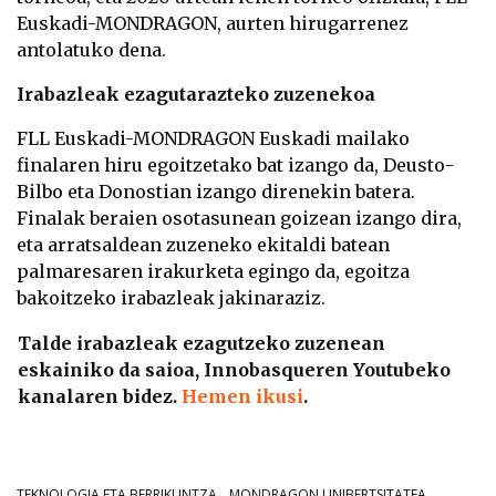
Euskadi-MONDRAGON, aurten hirugarrenez
antolatuko dena.
Irabazleak ezagutarazteko zuzenekoa
FLL Euskadi-MONDRAGON Euskadi mailako
finalaren hiru egoitzetako bat izango da, Deusto-
Bilbo eta Donostian izango direnekin batera.
Finalak beraien osotasunean goizean izango dira,
eta arratsaldean zuzeneko ekitaldi batean
palmaresaren irakurketa egingo da, egoitza
bakoitzeko irabazleak jakinaraziz.
Talde irabazleak ezagutzeko zuzenean
eskainiko da saioa, Innobasqueren Youtubeko
kanalaren bidez.
Hemen ikusi
.
TEKNOLOGIA ETA BERRIKUNTZA
MONDRAGON UNIBERTSITATEA