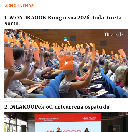
Bideo ikusienak
1. MONDRAGON Kongresua 2026. Indartu eta
Sortu.
2. MLAKOOPek 60. urteurrena ospatu du