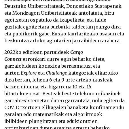
Deustuko Unibertsitateak, Donostiako Sustapenak
eta Mondragon Unibertsitateak antolatuta, hiru
egoitzetan ospatuko da txapelketa, eta talde
guztiak egoitzetara burbuila-taldeetan joango dira
eta publikorik gabe, Eusko Jaurlaritzako osasun eta
hezkuntza arloko agintarien jarraibideen arabera.
2022ko edizioan partaideek
Cargo
Connect
erronkari aurre egin beharko diete,
garraiobideen konexioa berrasmatuz, eta
aurten
Explore
eta
Challenge
kategoriak elkartuko
dira bertan, lehena 6 eta 9 urte arteko ikasleak
batzen dituena, eta bigarrena 10 eta 16
bitartekoentzat. Besteak beste telekomunikazioek
garraio-sistemetan duten garrantzia, nola egiten da
COVID txertoen elikagaien banaketa konfinamendu
garaian edo matematikak eta algoritmoek
ibilbideen plangintzan eta edukiontzien
optimizazioan duten eragina aztertu beharko