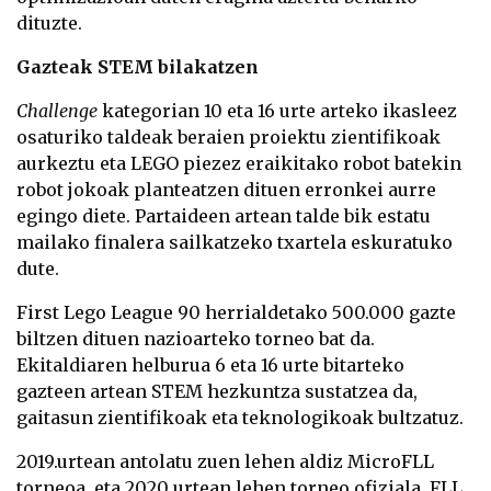
dituzte.
Gazteak STEM bilakatzen
Challenge
kategorian 10 eta 16 urte arteko ikasleez
osaturiko taldeak beraien proiektu zientifikoak
aurkeztu eta LEGO piezez eraikitako robot batekin
robot jokoak planteatzen dituen erronkei aurre
egingo diete. Partaideen artean talde bik estatu
mailako finalera sailkatzeko txartela eskuratuko
dute.
First Lego League 90 herrialdetako 500.000 gazte
biltzen dituen nazioarteko torneo bat da.
Ekitaldiaren helburua 6 eta 16 urte bitarteko
gazteen artean STEM hezkuntza sustatzea da,
gaitasun zientifikoak eta teknologikoak bultzatuz.
2019.urtean antolatu zuen lehen aldiz MicroFLL
torneoa, eta 2020 urtean lehen torneo ofiziala, FLL