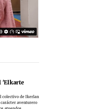
l 'Elkarte
l colectivo de Ikerlan
l carácter aventurero
los atuendos