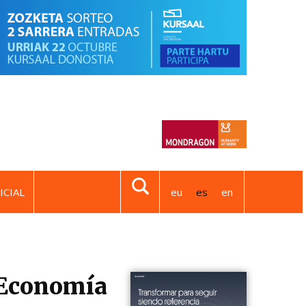
ICIAL
eu
es
en
y Economía