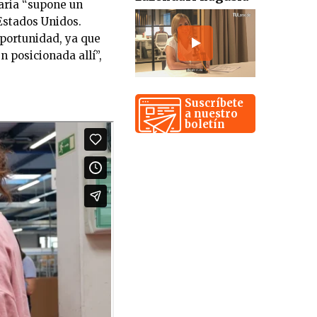
laria “supone un
Estados Unidos.
oportunidad, ya que
n posicionada allí”,
Suscríbete
a nuestro
boletín