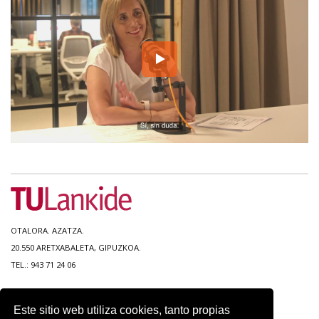
OTALORA. AZATZA.
20.550 ARETXABALETA, GIPUZKOA.
TEL.: 943 71 24 06
MAPA DEL SITIO
Este sitio web utiliza cookies, tanto propias
ACCESIBILIDAD