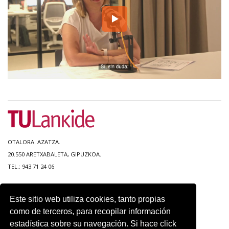
OTALORA. AZATZA.
20.550 ARETXABALETA, GIPUZKOA.
TEL.: 943 71 24 06
MAPA DEL SITIO
Este sitio web utiliza cookies, tanto propias
ACCESIBILIDAD
como de terceros, para recopilar información
CONTACTO
estadística sobre su navegación. Si hace click
AVISO LEGAL