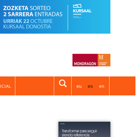
ICIAL
eu
es
en