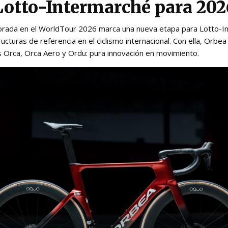
Lotto-Intermarché para 202
orada en el WorldTour 2026 marca una nueva etapa para Lotto-In
ructuras de referencia en el ciclismo internacional. Con ella, Orbe
Orca, Orca Aero y Ordu: pura innovación en movimiento.