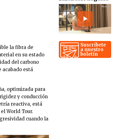
Suscríbete
ble la fibra de
a nuestro
boletín
terial en su estado
lidad del carbono
e acabado está
ña, optimizada para
 rigidez y conducción
ría reactiva, está
 el World Tour.
agresividad cuando la