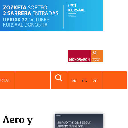
ICIAL
eu
es
en
 Aero y