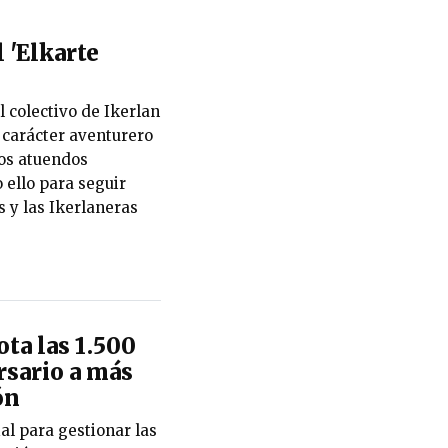
l 'Elkarte
l colectivo de Ikerlan
l carácter aventurero
los atuendos
 ello para seguir
 y las Ikerlaneras
ta las 1.500
rsario a más
ón
ial para gestionar las