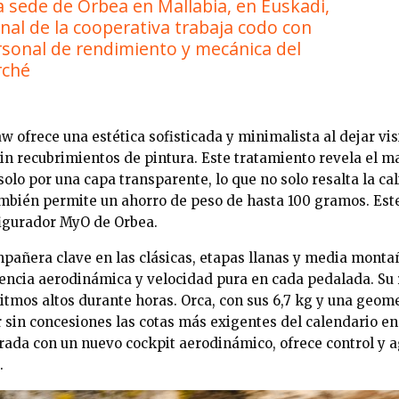
 sede de Orbea en Mallabia, en Euskadi,
nal de la cooperativa trabaja codo con
rsonal de rendimiento y mecánica del
rché
 ofrece una estética sofisticada y minimalista al dejar visi
in recubrimientos de pintura. Este tratamiento revela el ma
olo por una capa transparente, lo que no solo resalta la ca
también permite un ahorro de peso de hasta 100 gramos. Est
figurador MyO de Orbea.
mpañera clave en las clásicas, etapas llanas y media monta
ciencia aerodinámica y velocidad pura en cada pedalada. Su
tmos altos durante horas. Orca, con sus 6,7 kg y una geomet
 sin concesiones las cotas más exigentes del calendario en
orada con un nuevo cockpit aerodinámico, ofrece control y 
.