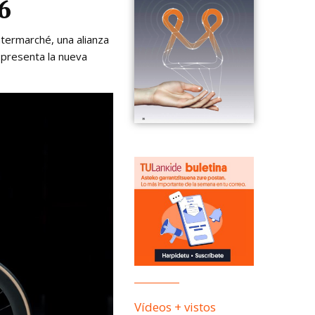
6
termarché, una alianza
a presenta la nueva
Vídeos + vistos