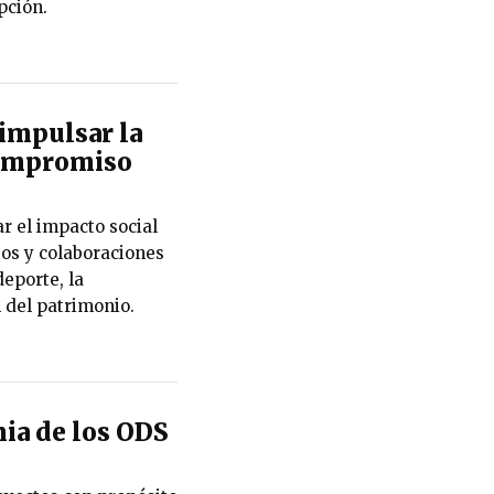
pción.
impulsar la
 compromiso
r el impacto social
ios y colaboraciones
eporte, la
n del patrimonio.
ia de los ODS