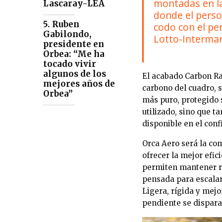
montadas en la
Lascaray-LEA
donde el perso
5. Ruben
codo con el pe
Gabilondo,
Lotto-Interma
presidente en
Orbea: “Me ha
tocado vivir
algunos de los
El acabado Carbon Raw
mejores años de
carbono del cuadro, s
Orbea”
más puro, protegido s
utilizado, sino que 
disponible en el con
Orca Aero será la co
ofrecer la mejor efi
permiten mantener ri
pensada para escalar
Ligera, rígida y mej
pendiente se dispara