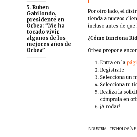
5. Ruben
Por otro lado, el dis
Gabilondo,
tienda a nuevos clien
presidente en
Orbea: “Me ha
incluso antes de que 
tocado vivir
algunos de los
¿Cómo funciona Rid
mejores años de
Orbea”
Orbea propone encont
Entra en
la
pág
Registrate
Selecciona un 
Selecciona tu t
Realiza la solic
cómprala en or
¡A rodar!
INDUSTRIA
TECNOLOGÍA E