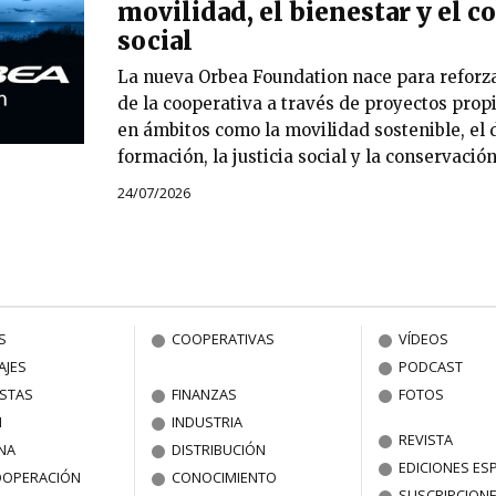
movilidad, el bienestar y el
social
La nueva Orbea Foundation nace para reforza
de la cooperativa a través de proyectos prop
en ámbitos como la movilidad sostenible, el d
formación, la justicia social y la conservació
24/07/2026
S
COOPERATIVAS
VÍDEOS
AJES
PODCAST
ISTAS
FINANZAS
FOTOS
N
INDUSTRIA
REVISTA
NA
DISTRIBUCIÓN
EDICIONES ES
OOPERACIÓN
CONOCIMIENTO
SUSCRIPCION