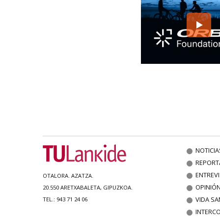
NOTICIA
REPORT
ENTREV
OTALORA. AZATZA.
OPINIÓ
20.550 ARETXABALETA, GIPUZKOA.
VIDA SA
TEL.: 943 71 24 06
INTERC