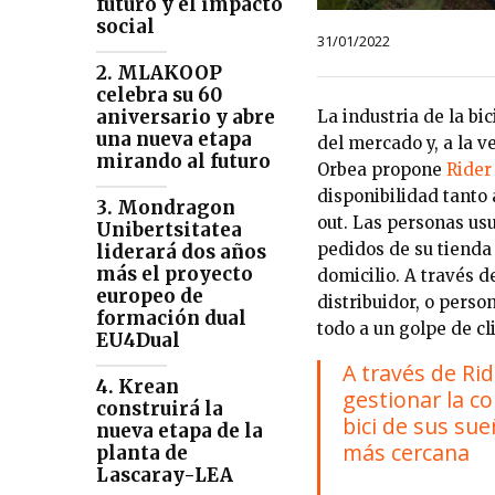
futuro y el impacto
social
31/01/2022
2. MLAKOOP
celebra su 60
aniversario y abre
La industria de la b
una nueva etapa
del mercado y, a la 
mirando al futuro
Orbea propone
Rider
disponibilidad tanto 
3. Mondragon
out.
Las personas usu
Unibertsitatea
pedidos de su tienda 
liderará dos años
más el proyecto
domicilio. A través d
europeo de
distribuidor, o perso
formación dual
todo a un golpe de cl
EU4Dual
A través de Rid
4. Krean
gestionar la co
construirá la
bici de sus sue
nueva etapa de la
más cercana
planta de
Lascaray-LEA