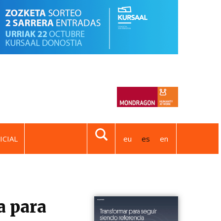
ICIAL
eu
es
en
a para