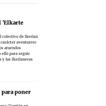
l 'Elkarte
l colectivo de Ikerlan
l carácter aventurero
los atuendos
 ello para seguir
 y las Ikerlaneras
 para poner
urso 'Gestión en