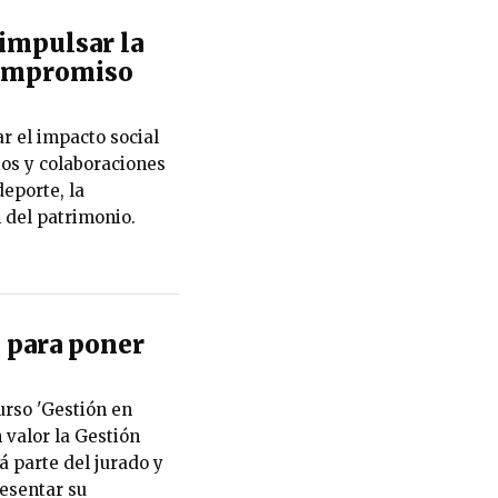
impulsar la
 compromiso
r el impacto social
ios y colaboraciones
eporte, la
n del patrimonio.
 para poner
urso 'Gestión en
 valor la Gestión
 parte del jurado y
esentar su