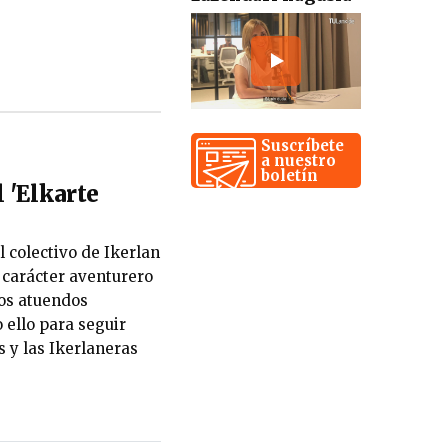
Suscríbete
a nuestro
boletín
l 'Elkarte
l colectivo de Ikerlan
l carácter aventurero
los atuendos
 ello para seguir
 y las Ikerlaneras