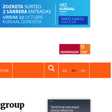
ICIAL
eu
es
en
tgroup