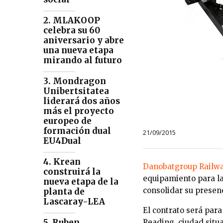
2. MLAKOOP
celebra su 60
aniversario y abre
una nueva etapa
mirando al futuro
3. Mondragon
Unibertsitatea
liderará dos años
más el proyecto
europeo de
formación dual
21/09/2015
EU4Dual
4. Krean
Danobatgroup Railwa
construirá la
equipamiento para la
nueva etapa de la
consolidar su presenc
planta de
Lascaray-LEA
El contrato será para
5. Ruben
Reading,
ciudad situ