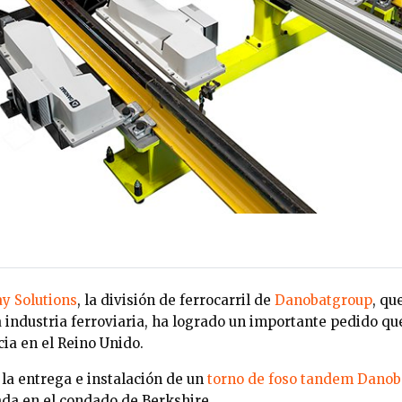
y Solutions
, la división de ferrocarril de
Danobatgroup
, qu
 industria ferroviaria, ha logrado un importante pedido qu
ia en el Reino Unido.
 la entrega e instalación de un
torno de foso tandem Danob
ada
en el condado de
Berkshire.