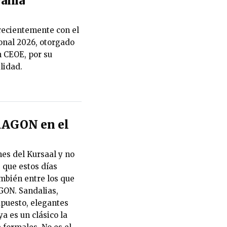
rama
recientemente con el
onal 2026, otorgado
 CEOE, por su
lidad.
RAGON en el
es del Kursaal y no
 que estos días
ambién entre los que
ON. Sandalias,
upuesto, elegantes
ya es un clásico la