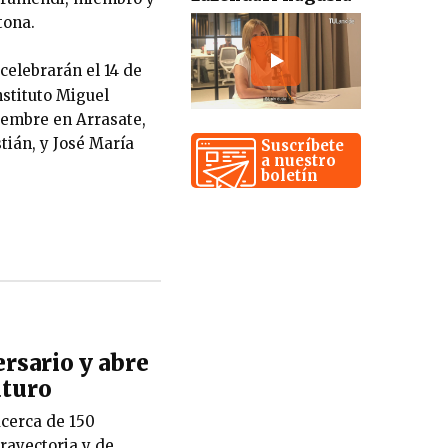
tona.
celebrarán el 14 de
nstituto Miguel
viembre en Arrasate,
tián, y José María
Suscríbete
a nuestro
boletín
rsario y abre
uturo
cerca de 150
rayectoria y de