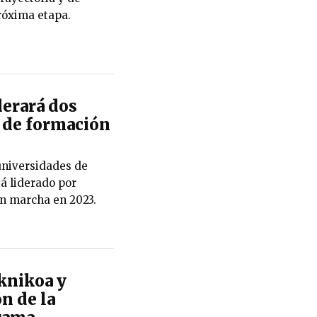
róxima etapa.
erará dos
 de formación
universidades de
á liderado por
n marcha en 2023.
knikoa y
n de la