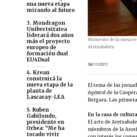
una nueva etapa
mirando al futuro
3. Mondragon
Unibertsitatea
liderará dos años
Momento de la mesa redo
más el proyecto
europeo de
Aretxabaleta
formación dual
EU4Dual
08/11/2011
4. Krean
construirá la
nueva etapa de la
El tema de las jornad
planta de
Apóstol de la Coopera
Lascaray-LEA
Bergara. Las primeras
5. Ruben
En la casa de cultur
Gabilondo,
presidente en
El acto de Aretxabale
Orbea: “Me ha
miembros de la Asoci
tocado vivir
con interés los come