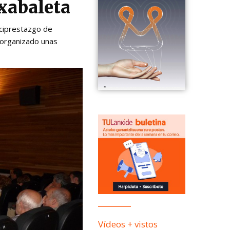
xabaleta
rciprestazgo de
 organizado unas
Vídeos + vistos