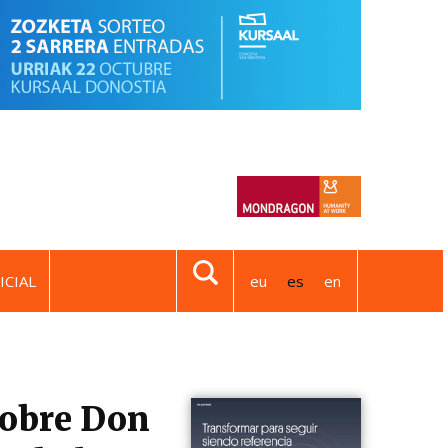
ICIAL
eu
es
en
sobre Don