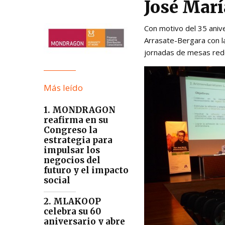
José Marí
Con motivo del 35 anive
Arrasate-Bergara con l
jornadas de mesas redo
Más leído
1. MONDRAGON
reafirma en su
Congreso la
estrategia para
impulsar los
negocios del
futuro y el impacto
social
2. MLAKOOP
celebra su 60
aniversario y abre