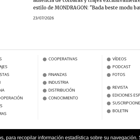
ausencia de corbatas y trajes exclusivamente
estilo de MONDRAGON: "Bada beste modu bat
23/07/2026
S
COOPERATIVAS
VÍDEOS
AJES
PODCAST
ISTAS
FINANZAS
FOTOS
N
INDUSTRIA
REVISTA
NA
DISTRIBUCIÓN
EDICIONES ES
OOPERACIÓN
CONOCIMIENTO
SUSCRIPCION
S
BOLETIN
MAS
os, para recopilar información estadística sobre su navegación. 