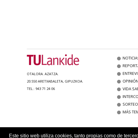
NOTICIA
REPORT
ENTREV
OTALORA. AZATZA.
OPINIÓ
20.550 ARETXABALETA, GIPUZKOA.
VIDA SA
TEL.: 943 71 24 06
INTERC
SORTEO
MÁS TE
Este sitio web utiliza cookies, tanto propias como de tercer