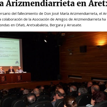
a Arizmendiarrieta en Aret
rsario del fallecimiento de Don José María Arizmendiarrieta, el A
a colaboración de la Asociación de Amigos de Arizmendiarrieta ha
ndas en Oñati, Aretxabaleta, Bergara y Arrasate.