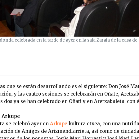
nda celebrada en la tarde de ayer en la sala Zaraia de la casa de
as que se están desarrollando es el siguiente: Don José Ma
ción, y las cuatro sesiones se celebrarán en Oñate, Aretxab
 dos ya se han celebrado en Oñati y en Aretxabaleta, con é
a Arkupe
ta se celebró ayer en
Arkupe
kultura etxea, con una nutrid
ación de Amigos de Arizmendiarrieta, así como de ciudada
ntarios de los ponentes, Jesús Mari Herrasti y José Mari L