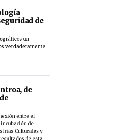
ología
rseguridad de
tográficos un
ros verdaderamente
ntroa, de
 de
nexión entre el
 incubación de
trias Culturales y
 resultados de esta