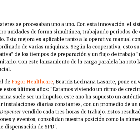
ísteres se procesaban uno a uno. Con esta innovación, el s
tro unidades de forma simultánea, trabajando periodos de 
o. Esta mejora es aplicable tanto a la operativa manual co
ordinado de varias máquinas. Según la cooperativa, esto s
ativa” de los tiempos de preparación y un flujo de trabajo
nitario. Con este lanzamiento de la carga paralela ha roto l
cial.
al de
Fagor Healthcare
, Beatriz Leciñana Lasarte, pone en 
de estos últimos años: “Estamos viviendo un ritmo de creci
arma suele ser un impulso, este año ha supuesto un auténti
ar instalaciones diarias constantes, con un promedio de un
 Dispenser
vendido cada tres horas de trabajo. Estos resulta
ones y eventos, consolidan nuestra posición como la núme
e dispensación de SPD”.