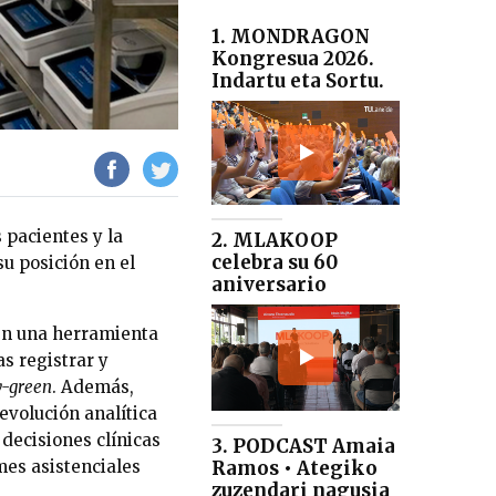
1. MONDRAGON
Kongresua 2026.
Indartu eta Sortu.
 pacientes y la
2. MLAKOOP
celebra su 60
su posición en el
aniversario
 en una herramienta
s registrar y
y-green
. Además,
evolución analítica
 decisiones clínicas
3. PODCAST Amaia
mes asistenciales
Ramos • Ategiko
zuzendari nagusia