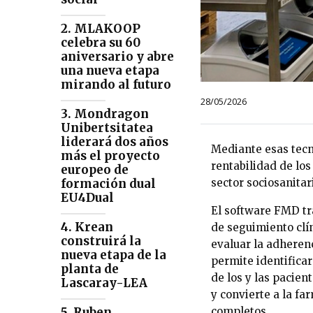
2. MLAKOOP
celebra su 60
aniversario y abre
una nueva etapa
mirando al futuro
28/05/2026
3. Mondragon
Unibertsitatea
liderará dos años
Mediante esas tecno
más el proyecto
rentabilidad de los
europeo de
sector sociosanitar
formación dual
EU4Dual
El software FMD tr
4. Krean
de seguimiento clín
construirá la
evaluar la adherenc
nueva etapa de la
permite identifica
planta de
de los y las pacien
Lascaray-LEA
y convierte a la fa
completos.
5. Ruben