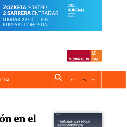
ICIAL
eu
es
en
ón en el