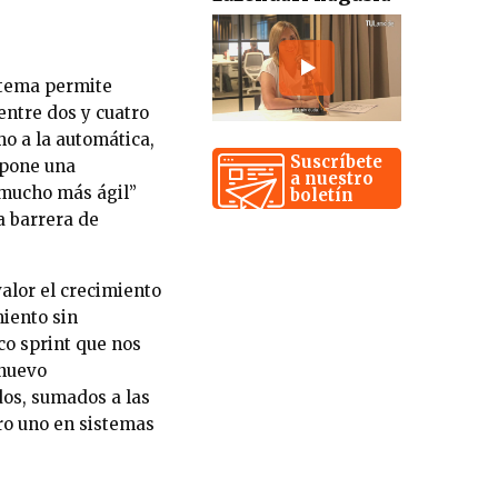
istema permite
entre dos y cuatro
mo a la automática,
Suscríbete
upone una
a nuestro
 “mucho más ágil”
boletín
a barrera de
valor el crecimiento
miento sin
co sprint que nos
 nuevo
dos, sumados a las
ro uno en sistemas