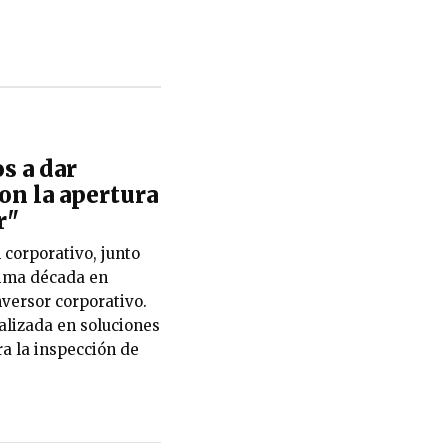
s a dar
con la apertura
r"
orporativo, junto
ltima década en
versor corporativo.
alizada en soluciones
ara la inspección de