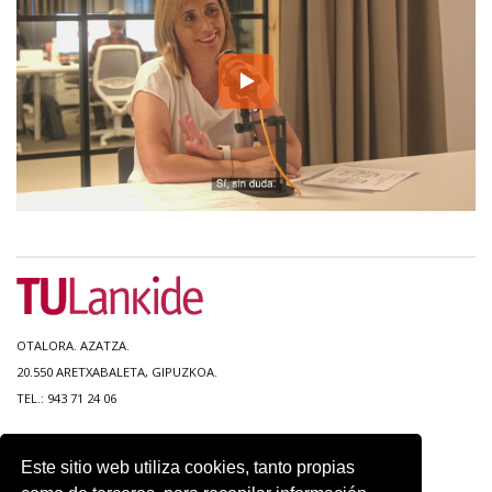
OTALORA. AZATZA.
20.550 ARETXABALETA, GIPUZKOA.
TEL.: 943 71 24 06
MAPA DEL SITIO
Este sitio web utiliza cookies, tanto propias
ACCESIBILIDAD