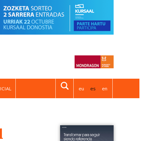
ICIAL
eu
es
en
l