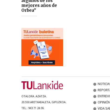
algunos de los
mejores años de
Orbea”
NOTICIA
REPORT
ENTREV
OTALORA. AZATZA.
OPINIÓ
20.550 ARETXABALETA, GIPUZKOA.
VIDA SA
TEL.: 943 71 24 06