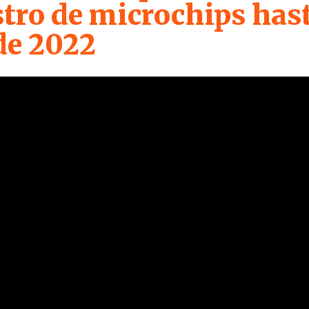
tro de microchips has
de 2022