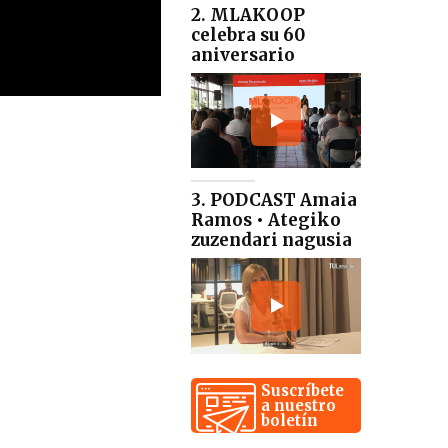
2. MLAKOOP
celebra su 60
aniversario
3. PODCAST Amaia
Ramos • Ategiko
zuzendari nagusia
Suscríbete
a nuestro
boletín