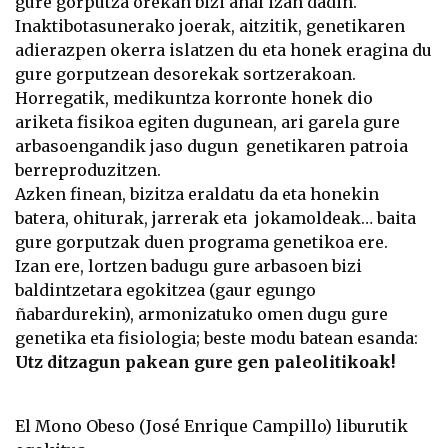
gure gorputza orekan bizi ahal izan dadin.
Inaktibotasunerako joerak, aitzitik, genetikaren
adierazpen okerra islatzen du eta honek eragina du
gure gorputzean desorekak sortzerakoan.
Horregatik, medikuntza korronte honek dio
ariketa fisikoa egiten dugunean, ari garela gure
arbasoengandik jaso dugun genetikaren patroia
berreproduzitzen.
Azken finean, bizitza eraldatu da eta honekin
batera, ohiturak, jarrerak eta jokamoldeak… baita
gure gorputzak duen programa genetikoa ere.
Izan ere, lortzen badugu gure arbasoen bizi
baldintzetara egokitzea (gaur egungo
ñabardurekin), armonizatuko omen dugu gure
genetika eta fisiologia; beste modu batean esanda:
Utz ditzagun pakean gure gen paleolitikoak!
El Mono Obeso (José Enrique Campillo) liburutik