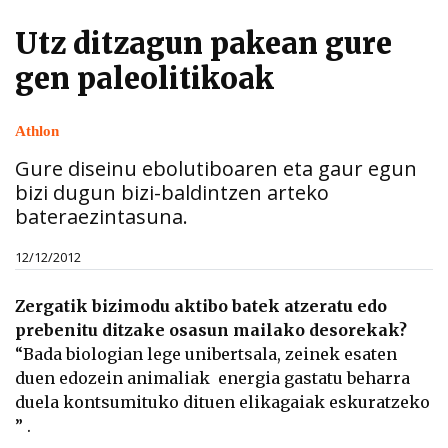
Utz ditzagun pakean gure
gen paleolitikoak
Athlon
Gure diseinu ebolutiboaren eta gaur egun
bizi dugun bizi-baldintzen arteko
bateraezintasuna.
12/12/2012
Zergatik bizimodu aktibo batek atzeratu edo
prebenitu ditzake osasun mailako desorekak?
“Bada biologian lege unibertsala, zeinek esaten
duen edozein animaliak energia gastatu beharra
duela kontsumituko dituen elikagaiak eskuratzeko
” .