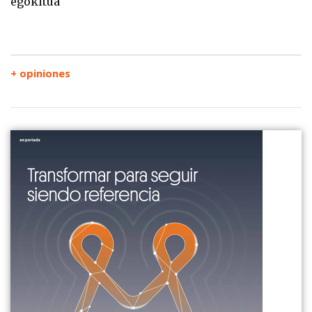
egokitua
+ opiniones