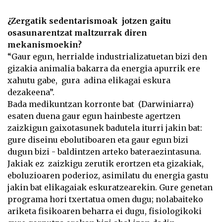
¿Zergatik sedentarismoak jotzen gaitu
osasunarentzat maltzurrak diren
mekanismoekin?
“Gaur egun, herrialde industrializatuetan bizi den
gizakia animalia bakarra da energia apurrik ere
xahutu gabe, gura adina elikagai eskura
dezakeena”.
Bada medikuntzan korronte bat (Darwiniarra)
esaten duena gaur egun hainbeste agertzen
zaizkigun gaixotasunek badutela iturri jakin bat:
gure diseinu ebolutiboaren eta gaur egun bizi
dugun bizi - baldintzen arteko bateraezintasuna.
Jakiak ez zaizkigu zerutik erortzen eta gizakiak,
eboluzioaren poderioz, asimilatu du energia gastu
jakin bat elikagaiak eskuratzearekin. Gure genetan
programa hori txertatua omen dugu; nolabaiteko
ariketa fisikoaren beharra ei dugu, fisiologikoki