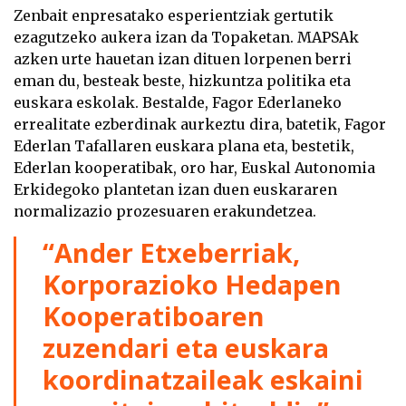
Zenbait enpresatako esperientziak gertutik
ezagutzeko aukera izan da Topaketan. MAPSAk
azken urte hauetan izan dituen lorpenen berri
eman du, besteak beste, hizkuntza politika eta
euskara eskolak. Bestalde, Fagor Ederlaneko
errealitate ezberdinak aurkeztu dira, batetik, Fagor
Ederlan Tafallaren euskara plana eta, bestetik,
Ederlan kooperatibak, oro har, Euskal Autonomia
Erkidegoko plantetan izan duen euskararen
normalizazio prozesuaren erakundetzea.
“Ander Etxeberriak,
Korporazioko Hedapen
Kooperatiboaren
zuzendari eta euskara
koordinatzaileak eskaini