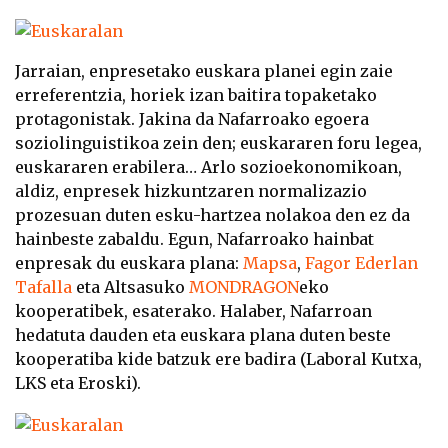
Jarraian, enpresetako euskara planei egin zaie
erreferentzia, horiek izan baitira topaketako
protagonistak. Jakina da Nafarroako egoera
soziolinguistikoa zein den; euskararen foru legea,
euskararen erabilera… Arlo sozioekonomikoan,
aldiz, enpresek hizkuntzaren normalizazio
prozesuan duten esku-hartzea nolakoa den ez da
hainbeste zabaldu. Egun, Nafarroako hainbat
enpresak du euskara plana:
Mapsa
,
Fagor Ederlan
Tafalla
eta Altsasuko
MONDRAGON
eko
kooperatibek, esaterako. Halaber, Nafarroan
hedatuta dauden eta euskara plana duten beste
kooperatiba kide batzuk ere badira (Laboral Kutxa,
LKS eta Eroski).