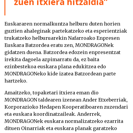
zuen itxiera hitzaldia”
Euskararen normalkuntza helburu duten horien
guztien ahaleginak partekatzeko eta esperientziak
trukatzeko helburuarekin Nafarroako Enpresen
Euskara Batzordea eratu zen, MONDRAGONek
gidatzen duena. Batzordea edozein enpresentzat
irekita dagoela azpimarratu da, ez baita
ezinbestekoa euskara plana edukitzea edo
MONDRAGONeko kide izatea Batzordean parte
hartzeko.
Amaitzeko, topaketari itxiera eman dio
MONDRAGON taldearen izenean Ander Etxeberriak,
Korporazioko Hedapen Kooperatiboaren zuzendari
eta euskara koordinatzaileak. Anderrek,
MONDRAGONek euskara normalizatzeko ezarrita
dituen Oinarriak eta euskara planak garatzeko