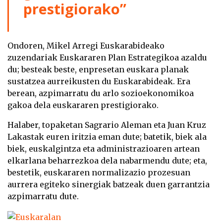
prestigiorako”
Ondoren, Mikel Arregi Euskarabideako
zuzendariak Euskararen Plan Estrategikoa azaldu
du; besteak beste, enpresetan euskara planak
sustatzea aurreikusten du Euskarabideak. Era
berean, azpimarratu du arlo sozioekonomikoa
gakoa dela euskararen prestigiorako.
Halaber, topaketan Sagrario Aleman eta Juan Kruz
Lakastak euren iritzia eman dute; batetik, biek ala
biek, euskalgintza eta administrazioaren artean
elkarlana beharrezkoa dela nabarmendu dute; eta,
bestetik, euskararen normalizazio prozesuan
aurrera egiteko sinergiak batzeak duen garrantzia
azpimarratu dute.