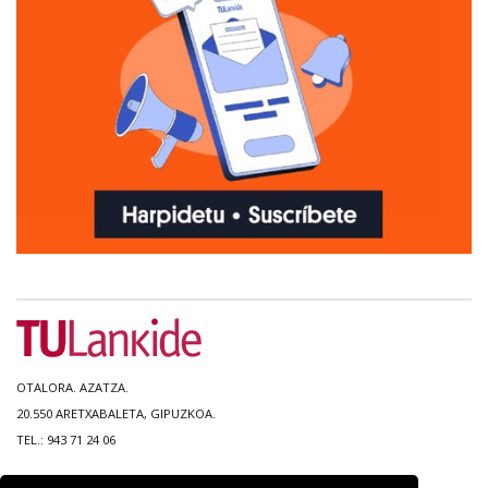
OTALORA. AZATZA.
20.550 ARETXABALETA, GIPUZKOA.
TEL.: 943 71 24 06
MAPA DEL SITIO