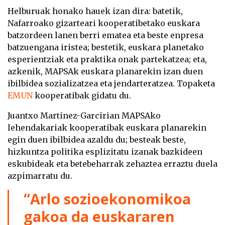
Helburuak honako hauek izan dira: batetik,
Nafarroako gizarteari kooperatibetako euskara
batzordeen lanen berri ematea eta beste enpresa
batzuengana iristea; bestetik, euskara planetako
esperientziak eta praktika onak partekatzea; eta,
azkenik, MAPSAk euskara planarekin izan duen
ibilbidea sozializatzea eta jendarteratzea. Topaketa
EMUN
kooperatibak gidatu du.
Juantxo Martinez-Garcirian MAPSAko
lehendakariak kooperatibak euskara planarekin
egin duen ibilbidea azaldu du; besteak beste,
hizkuntza politika esplizitatu izanak bazkideen
eskubideak eta betebeharrak zehaztea erraztu duela
azpimarratu du.
“Arlo sozioekonomikoa
gakoa da euskararen