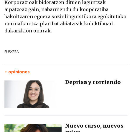
Korporazioak bideratzen dituen laguntzak
aipatzeaz gain, nabarmendu du kooperatiba
bakoitzaren egoera soziolinguistikora egokitutako
normalkuntza plan bat abiatzeak kolektiboari
dakarzkion onurak.
EUSKERA
+ opiniones
Deprisa y corriendo
Nuevo curso, nuevos
retos