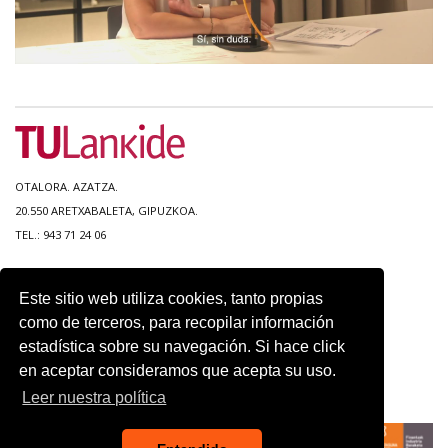
OTALORA. AZATZA.
20.550 ARETXABALETA, GIPUZKOA.
TEL.: 943 71 24 06
MAPA DEL SITIO
Este sitio web utiliza cookies, tanto propias
ACCESIBILIDAD
como de terceros, para recopilar información
CONTACTO
estadística sobre su navegación. Si hace click
AVISO LEGAL
en aceptar consideramos que acepta su uso.
POLITICA DE PRIVACIDAD
USO DE COOKIES
Leer nuestra política