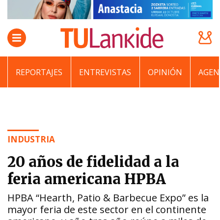
REPORTAJES
ENTREVISTAS
OPINIÓN
AGEN
INDUSTRIA
20 años de fidelidad a la
feria americana HPBA
HPBA “Hearth, Patio & Barbecue Expo” es la
mayor feria de este sector en el continente