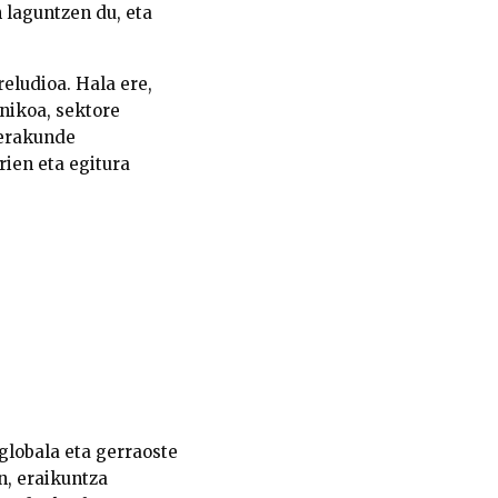
laguntzen du, eta
eludioa. Hala ere,
knikoa, sektore
 erakunde
rien eta egitura
 globala eta gerraoste
n, eraikuntza