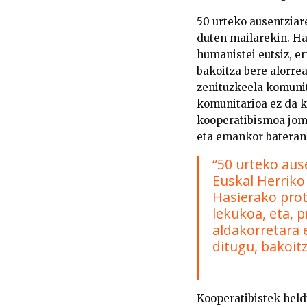
50 urteko ausentziar
duten mailarekin. Ha
humanistei eutsiz, e
bakoitza bere alorrea
zenituzkeela komuni
komunitarioa ez da k
kooperatibismoa jomu
eta emankor bateranz
“50 urteko aus
Euskal Herriko
Hasierako prot
lekukoa, eta, p
aldakorretara 
ditugu, bakoit
Kooperatibistek held