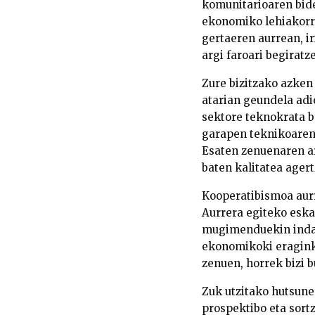
komunitarioaren bide
ekonomiko lehiakorra
gertaeren aurrean, i
argi faroari begiratz
Zure bizitzako azken 
atarian geundela adi
sektore teknokrata b
garapen teknikoaren 
Esaten zenuenaren ar
baten kalitatea agert
Kooperatibismoa aurre
Aurrera egiteko eska
mugimenduekin indarr
ekonomikoki eraginko
zenuen, horrek bizi 
Zuk utzitako hutsune
prospektibo eta sort