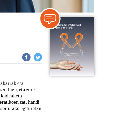
bakarrak eta
zenituen, eta zure
a kudeaketa
ratiboen zati handi
a sortutako egituretan