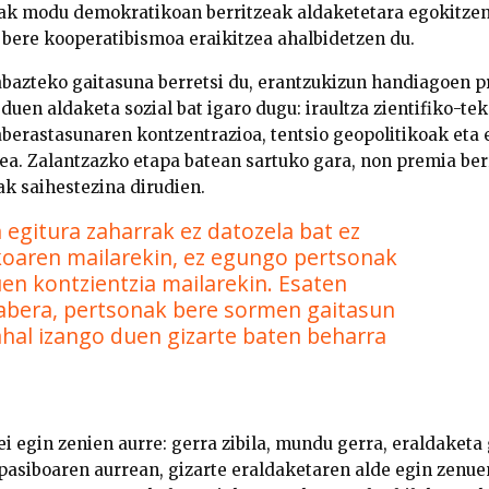
ak modu demokratikoan berritzeak aldaketetara egokitzen 
 bere kooperatibismoa eraikitzea ahalbidetzen du.
abazteko gaitasuna berretsi du, erantzukizun handiagoen pr
duen aldaketa sozial bat igaro dugu: iraultza zientifiko-te
berastasunaren kontzentrazioa, tentsio geopolitikoak eta
zea. Zalantzazko etapa batean sartuko gara, non premia ber
ak saihestezina dirudien.
 egitura zaharrak ez datozela bat ez
oaren mailarekin, ez egungo pertsonak
en kontzientzia mailarekin. Esaten
abera, pertsonak bere sormen gaitasun
ahal izango duen gizarte baten beharra
ei egin zenien aurre: gerra zibila, mundu gerra, eraldaketa
 pasiboaren aurrean, gizarte eraldaketaren alde egin zenue