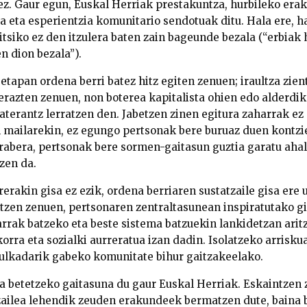
z. Gaur egun, Euskal Herriak prestakuntza, hurbileko era
 eta esperientzia komunitario sendotuak ditu. Hala ere, h
ritsiko ez den itzulera baten zain bageunde bezala (“erbia
en dion bezala”).
etapan ordena berri batez hitz egiten zenuen; iraultza zien
erazten zenuen, non boterea kapitalista ohien edo alderdi
aterantz lerratzen den. Jabetzen zinen egitura zaharrak ez 
mailarekin, ez egungo pertsonak bere buruaz duen kontzi
abera, pertsonak bere sormen-gaitasun guztia garatu ahal
zen da.
rakin gisa ez ezik, ordena berriaren sustatzaile gisa ere 
tzen zenuen, pertsonaren zentraltasunean inspiratutako gi
ak batzeko eta beste sistema batzuekin lankidetzan aritz
rra eta sozialki aurreratua izan dadin. Isolatzeko arrisku
bulkadarik gabeko komunitate bihur gaitzakeelako.
a betetzeko gaitasuna du gaur Euskal Herriak. Eskaintzen
zailea lehendik zeuden erakundeek bermatzen dute, baina