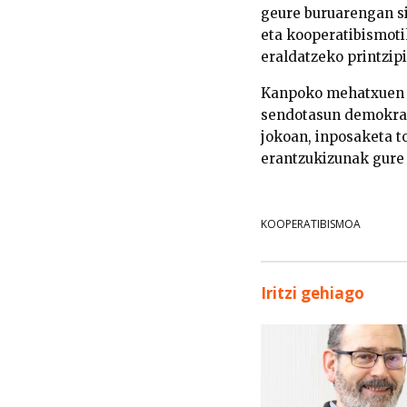
geure buruarengan si
eta kooperatibismoti
eraldatzeko printzipi
Kanpoko mehatxuen a
sendotasun demokrat
jokoan, inposaketa t
erantzukizunak gure 
KOOPERATIBISMOA
Iritzi gehiago