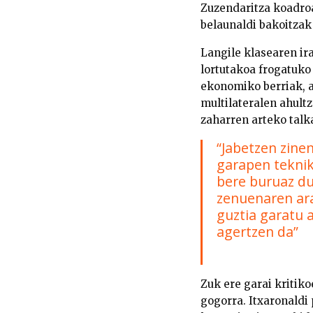
Zuzendaritza koadro
belaunaldi bakoitzak
Langile klasearen ir
lortutakoa frogatuko 
ekonomiko berriak, a
multilateralen ahult
zaharren arteko talk
“Jabetzen zinen
garapen teknik
bere buruaz du
zenuenaren ar
guztia garatu 
agertzen da”
Zuk ere garai kritiko
gogorra. Itxaronaldi