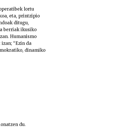
operatibek lortu
oa, eta, printzipio
endoak ditugu,
a berriak ikusiko
zezan. Humanismo
 izan; “Ezin da
demokratiko, dinamiko
ionatzen du.