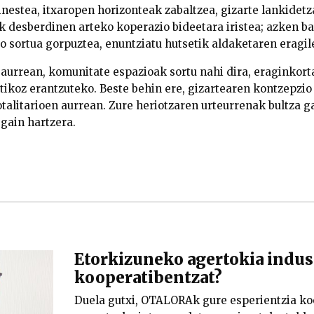
nestea, itxaropen horizonteak zabaltzea, gizarte lankidetza
k desberdinen arteko koperazio bideetara iristea; azken ba
o sortua gorpuztea, enuntziatu hutsetik aldaketaren eragile
urrean, komunitate espazioak sortu nahi dira, eraginkort
ikoz erantzuteko. Beste behin ere, gizartearen kontzepzi
otalitarioen aurrean. Zure heriotzaren urteurrenak bultza 
gain hartzera.
Etorkizuneko agertokia indus
kooperatibentzat?
Duela gutxi, OTALORAk gure esperientzia ko