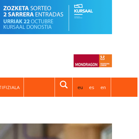
IFIZIALA
eu
es
en