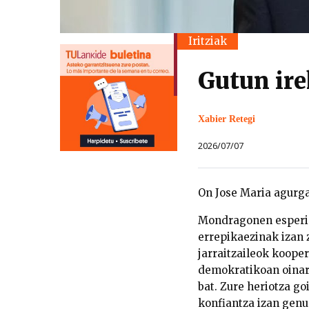
Iritziak
Gutun ire
Xabier Retegi
2026/07/07
On Jose Maria agurga
Mondragonen esperie
errepikaezinak izan z
jarraitzaileok koope
demokratikoan oinar
bat. Zure heriotza go
konfiantza izan genu