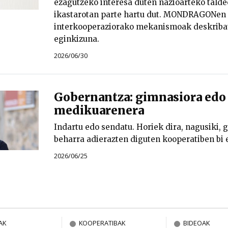
ezagutzeko interesa duten nazioarteko tald
ikastarotan parte hartu dut. MONDRAGONen 
interkooperaziorako mekanismoak deskribat
eginkizuna.
2026/06/30
Gobernantza: gimnasiora edo
medikuarenera
Indartu edo sendatu. Horiek dira, nagusiki,
beharra adierazten diguten kooperatiben bi 
2026/06/25
AK
KOOPERATIBAK
BIDEOAK