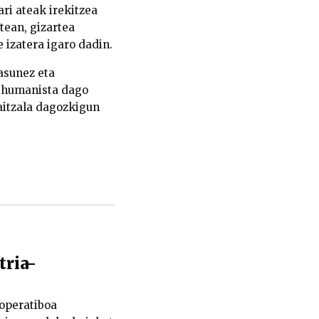
ri ateak irekitzea
tean, gizartea
 izatera igaro dadin.
asunez eta
o humanista dago
gaitzala dagozkigun
tria-
operatiboa