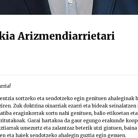
kia Arizmendiarrietari
rria!
ntzia sortzeko eta sendotzeko egin genituen ahaleginak 
iren. Zuk doktrina oinarriak ezarri eta bideak seinalatzen 
ratiba eraginkorrak sortu nahi genituen, balio etikoetan et
ritutakoak. Garai hartakoa da gaur egungo erakunde koope
iztiarrak umezurtz eta zalantzaz beterik utzi gintuen, bain
en eta haiek sendotzeko ahalegin guztia egin genuen.