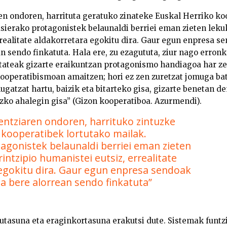
en ondoren, harrituta geratuko zinateke Euskal Herriko ko
sierako protagonistek belaunaldi berriei eman zieten lekuk
rrealitate aldakorretara egokitu dira. Gaur egun enpresa s
n sendo finkatuta. Hala ere, zu ezagututa, ziur nago erronk
tateak gizarte eraikuntzan protagonismo handiagoa har 
ooperatibismoan amaitzen; hori ez zen zuretzat jomuga bat
gatzat hartu, baizik eta bitarteko gisa, gizarte benetan 
ko ahalegin gisa” (Gizon kooperatiboa. Azurmendi).
entziaren ondoren, harrituko zintuzke
 kooperatibek lortutako mailak.
agonistek belaunaldi berriei eman zieten
rintzipio humanistei eutsiz, errealitate
egokitu dira. Gaur egun enpresa sendoak
za bere alorrean sendo finkatuta”
utasuna eta eraginkortasuna erakutsi dute. Sistemak funtz