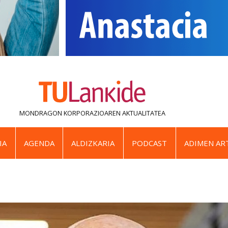
MONDRAGON KORPORAZIOAREN
AKTUALITATEA
IA
AGENDA
ALDIZKARIA
PODCAST
ADIMEN ART