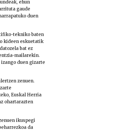
kundeak, ehun
arrituta gaude
k harrapatuko duen
tifiko-tekniko baten
ko kideen eskuetatik
datozela bat ez
entzia-mailarekin.
 izango duen gizarte
ulertzen zenuen.
zarte
eko, Euskal Herria
az ohartarazten
 zenuen ikuspegi
 beharrezkoa da