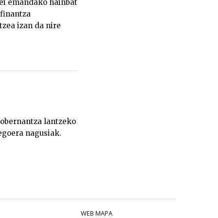
eei emandako hainbat
finantza
zea izan da nire
 gobernantza lantzeko
egoera nagusiak.
WEB MAPA