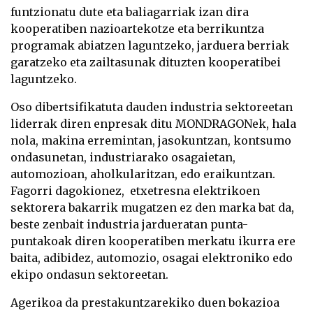
funtzionatu dute eta baliagarriak izan dira
kooperatiben nazioartekotze eta berrikuntza
programak abiatzen laguntzeko, jarduera berriak
garatzeko eta zailtasunak dituzten kooperatibei
laguntzeko.
Oso dibertsifikatuta dauden industria sektoreetan
liderrak diren enpresak ditu
MONDRAGON
ek, hala
nola, makina erremintan, jasokuntzan, kontsumo
ondasunetan, industriarako osagaietan,
automozioan, aholkularitzan, edo eraikuntzan.
Fagorri dagokionez, etxetresna elektrikoen
sektorera bakarrik mugatzen ez den marka bat da,
beste zenbait industria jardueratan punta-
puntakoak diren kooperatiben merkatu ikurra ere
baita, adibidez, automozio, osagai elektroniko edo
ekipo ondasun sektoreetan.
Agerikoa da prestakuntzarekiko duen bokazioa