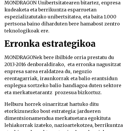
MONDRAGON
Unibertsitatearen bitartez, enpresa
kudeaketa eta berrikuntza esparruetan
espezializatutako unibertsitatea, eta baita 1.000
pertsona baino diharduten bere hamabost zentro
teknologikoak ere.
Erronka estrategikoa
MONDRAGON
ek bere ibilbide orria prestatu du
2013-2016 denboraldirako, eta erronka nagusitzat
enpresa sarea eraldatzea du, negozio
erentagarriak, iraunkorrak eta balio erantsidun
enplegua sortzeko balio handiagoa duten sektore
eta merkatuetarantz prozesua bizkortuz.
Helburu horrek oinarritzat hartuko ditu
etorkizunezko bost estrategia: jardueren
dimentsionamendua merkatuetara egokituta
lehiakorrak izateko, nazioartekotzea, berrikuntza