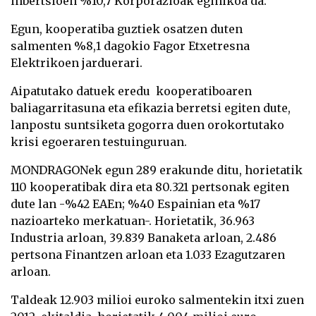
inbertsioen %10,7 Korporazioak eginikoa da.
Egun, kooperatiba guztiek osatzen duten
salmenten %8,1 dagokio Fagor Etxetresna
Elektrikoen jarduerari.
Aipatutako datuek eredu kooperatiboaren
baliagarritasuna eta efikazia berretsi egiten dute,
lanpostu suntsiketa gogorra duen orokortutako
krisi egoeraren testuinguruan.
MONDRAGON
ek egun 289 erakunde ditu, horietatik
110 kooperatibak dira eta 80.321 pertsonak egiten
dute lan -%42 EAEn; %40 Espainian eta %17
nazioarteko merkatuan-. Horietatik, 36.963
Industria arloan, 39.839 Banaketa arloan, 2.486
pertsona Finantzen arloan eta 1.033 Ezagutzaren
arloan.
Taldeak 12.903 milioi euroko salmentekin itxi zuen