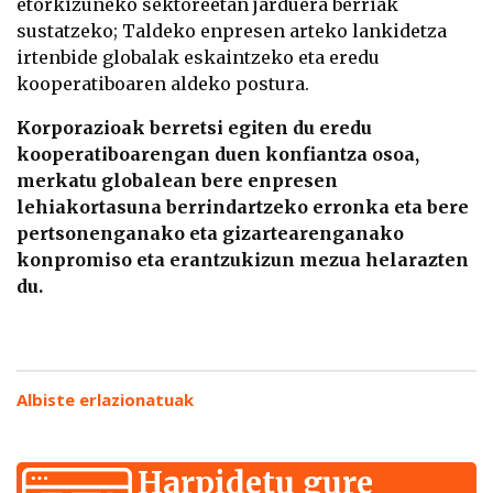
etorkizuneko sektoreetan jarduera berriak
sustatzeko; Taldeko enpresen arteko lankidetza
irtenbide globalak eskaintzeko eta eredu
kooperatiboaren aldeko postura.
Korporazioak berretsi egiten du eredu
kooperatiboarengan duen konfiantza osoa,
merkatu globalean bere enpresen
lehiakortasuna berrindartzeko erronka eta bere
pertsonenganako eta gizartearenganako
konpromiso eta erantzukizun mezua helarazten
du
.
Albiste erlazionatuak
Harpidetu gure