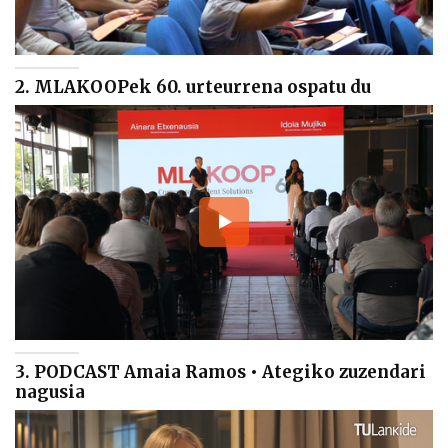
2. MLAKOOPek 60. urteurrena ospatu du
3. PODCAST Amaia Ramos • Ategiko zuzendari
nagusia