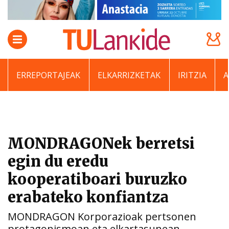
ERREPORTAJEAK
ELKARRIZKETAK
IRITZIA
MONDRAGONek berretsi
egin du eredu
kooperatiboari buruzko
erabateko konfiantza
MONDRAGON Korporazioak pertsonen
protagonismoan eta elkartasunean