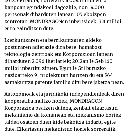
2012. ekitaldia, horietatik 4.004 milioi euro
kanpoan egindakoei dagozkie, non 14.000
pertsonak diharduten lanean 105 ekoizpen
zentrotan.
MONDRAGON
en inbertsioek 331 milioi
euro gainditzen dute.
Ikerkuntzaren eta berrikuntzaren aldeko
posturaren adierazle dira bere hamabost
teknologia-zentroak eta Korporazioan lanean
diharduten 2.096 ikerlariek; 2012an I+G+b 160
milioi inbertitu zituen. Egun I+Gri buruzko
nazioarteko 91 proiektutan hartzen du eta 564
asmakuntza patente familia ditu bere jabetza pean.
Autonomoak eta juridikoki independienteak
diren
kooperatiba multzo honek,
MONDRAGON
Korporazioa osatzen dutena, zenbait elkartasun
mekanismo du komunean eta mekanismo horiek
taldea osatzen duen kide bakoitza indartu egite
dute. Elkartasun mekanismo horiek sorreratik