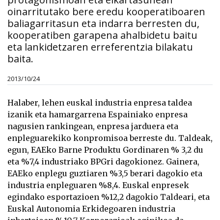
oinarritutako bere eredu kooperatiboaren
baliagarritasun eta indarra berresten du,
kooperatiben garapena ahalbidetu baitu
eta lankidetzaren erreferentzia bilakatu
baita.
2013/10/24
Halaber, lehen euskal industria enpresa taldea
izanik eta hamargarrena Espainiako enpresa
nagusien rankingean, enpresa jarduera eta
enpleguarekiko konpromisoa berreste du. Taldeak,
egun, EAEko Barne Produktu Gordinaren % 3,2 du
eta %7,4 industriako BPGri dagokionez. Gainera,
EAEko enplegu guztiaren %3,5 berari dagokio eta
industria enpleguaren %8,4. Euskal enpresek
egindako esportazioen %12,2 dagokio Taldeari, eta
Euskal Autonomia Erkidegoaren industria