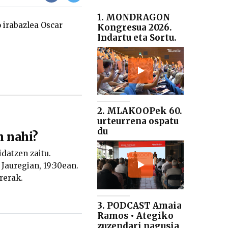
1. MONDRAGON
 irabazlea Oscar
Kongresua 2026.
Indartu eta Sortu.
2. MLAKOOPek 60.
urteurrena ospatu
du
n nahi?
datzen zaitu.
Jauregian, 19:30ean.
rerak.
3. PODCAST Amaia
Ramos • Ategiko
zuzendari nagusia