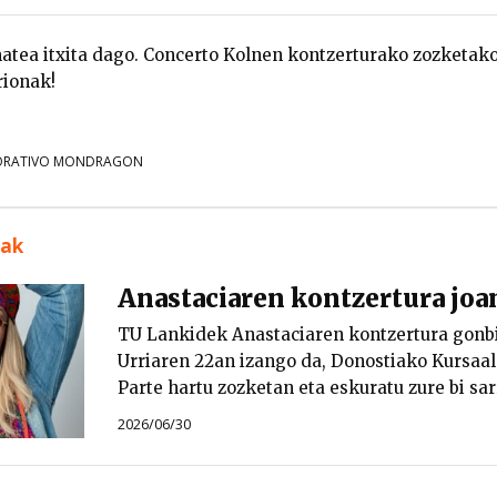
tea itxita dago. Concerto Kolnen kontzerturako zozketako
rionak!
ORATIVO MONDRAGON
uak
Anastaciaren kontzertura joa
TU Lankidek Anastaciaren kontzertura gonbi
Urriaren 22an izango da, Donostiako Kursaal 
Parte hartu zozketan eta eskuratu zure bi sar
2026/06/30