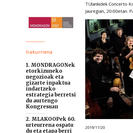
TUlankidek Concerto Ko
Jauregian, 20:00etan. P
Irakurriena
1. MONDRAGONek
etorkizuneko
negozioak eta
gizarte inpaktua
indartzeko
estrategia berretsi
du aurtengo
Kongresuan
2. MLAKOOPek 60.
urteurrena ospatu
2019/11/20
du eta etapa berri