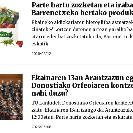
Parte hartu zozketan eta iraba
Barrenetxeko bertako produk
Ekaineko aldizkariaren hieroglifoa asmatzek
zinateke? Lortzen dutenen artean garaiko ba
otarre eder bat zozketatuko da, Barrenetxe 
eskutik.
2026/06/12
Ekainaren 13an Arantzazun e
Donostiako Orfeoiaren kontze
nahi duzu?
TU Lankidek Donostiako Orfeoiaren kontzer
zaitu. Ekainaren 13an izango da, Arantzazuk
12:00etan. Parte hartu zozketan eta eskuratu 
2026/06/08