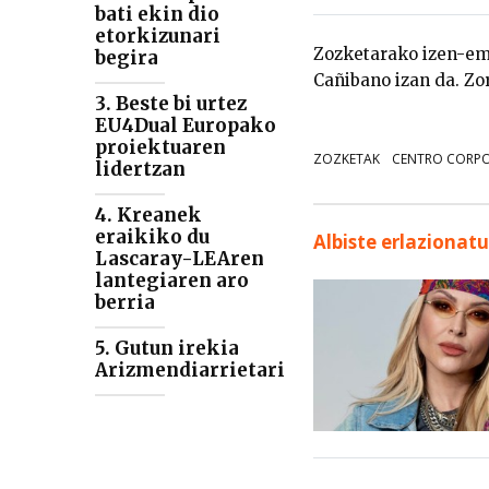
bati ekin dio
etorkizunari
Zozketarako izen-ema
begira
Cañibano izan da. Zo
3. Beste bi urtez
EU4Dual Europako
proiektuaren
ZOZKETAK
CENTRO CORP
lidertzan
4. Kreanek
eraikiko du
Albiste erlazionat
Lascaray-LEAren
lantegiaren aro
berria
5. Gutun irekia
Arizmendiarrietari