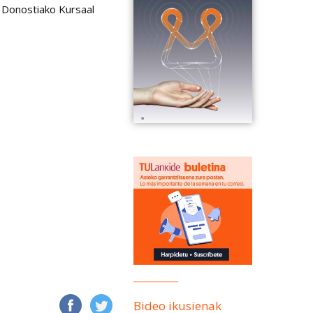
 Donostiako Kursaal
Bideo ikusienak