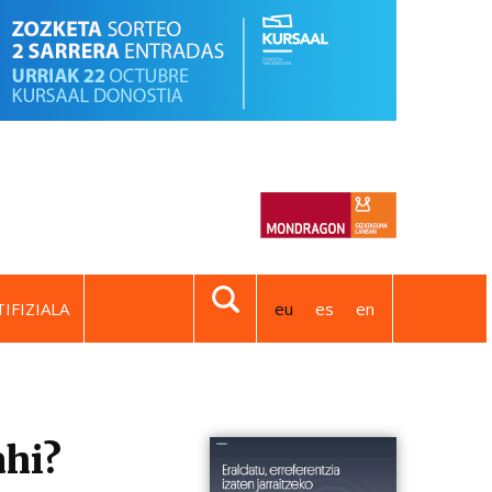
IFIZIALA
eu
es
en
ahi?