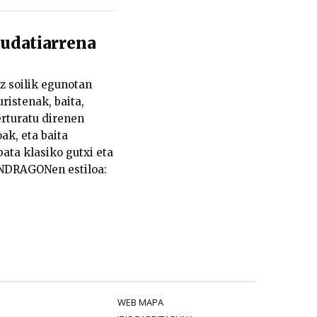
datiarrena
z soilik egunotan
ristenak, baita,
turatu direnen
ak, eta baita
ata klasiko gutxi eta
ONDRAGONen estiloa:
WEB MAPA