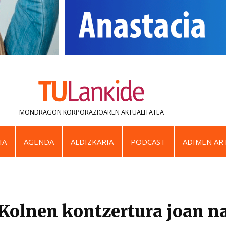
MONDRAGON KORPORAZIOAREN
AKTUALITATEA
IA
AGENDA
ALDIZKARIA
PODCAST
ADIMEN ART
Kolnen kontzertura joan n