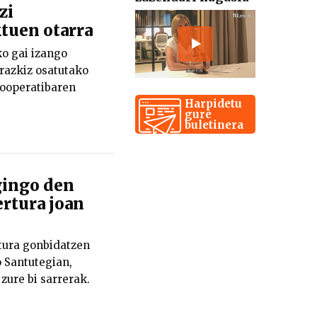
zi
tuen otarra
o gai izango
razkiz osatutako
kooperatibaren
Harpidetu
gure
buletinera
gingo den
rtura joan
tura gonbidatzen
o Santutegian,
zure bi sarrerak.