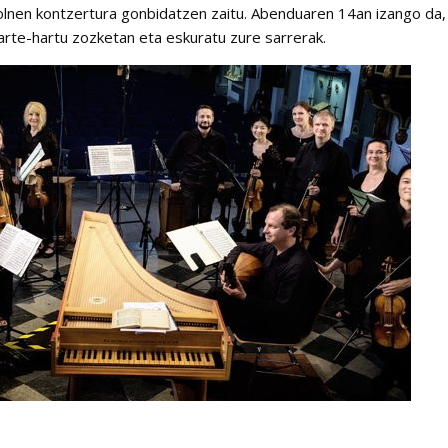
lnen kontzertura gonbidatzen zaitu. Abenduaren 14an izango da,
arte-hartu zozketan eta eskuratu zure sarrerak.