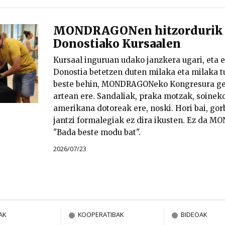
MONDRAGONen hitzordurik u
Donostiako Kursaalen
Kursaal inguruan udako janzkera ugari, eta e
Donostia betetzen duten milaka eta milaka tu
beste behin, MONDRAGONeko Kongresura ger
artean ere. Sandaliak, praka motzak, soineko
amerikana dotoreak ere, noski. Hori bai, gorb
jantzi formalegiak ez dira ikusten. Ez da M
"Bada beste modu bat".
2026/07/23
AK
KOOPERATIBAK
BIDEOAK